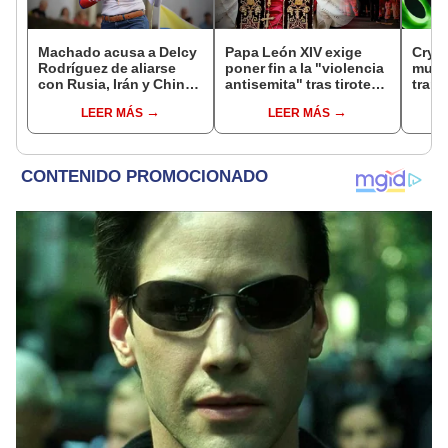
Machado acusa a Delcy
Papa León XIV exige
Cryp
Rodríguez de aliarse
poner fin a la "violencia
muev
con Rusia, Irán y China:
antisemita" tras tiroteo
trans
"Es muy rechazada por
masivo que dejó al
inter
LEER MÁS
LEER MÁS
el pueblo venezolano"
menos 16 muertos en
Perú
Australia