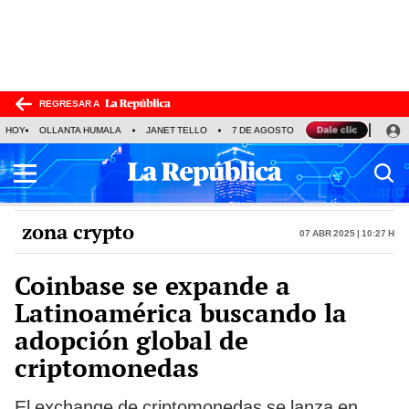
REGRESAR A
HOY
OLLANTA HUMALA
JANET TELLO
7 DE AGOSTO
TINKA RESULTADOS
zona crypto
07 Abr 2025 | 10:27 h
Coinbase se expande a
Latinoamérica buscando la
adopción global de
criptomonedas
El exchange de criptomonedas se lanza en