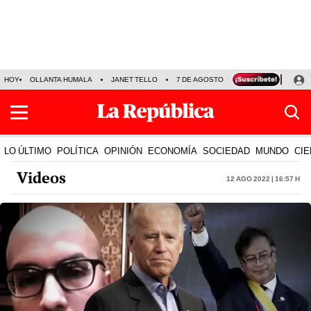
HOY
OLLANTA HUMALA
JANET TELLO
7 DE AGOSTO
TINKA RESULTADOS
LO ÚLTIMO
POLÍTICA
OPINIÓN
ECONOMÍA
SOCIEDAD
MUNDO
CIE
Videos
12 Ago 2022 | 16:57 h