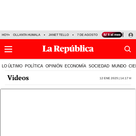
HOY
OLLANTA HUMALA
JANET TELLO
7 DE AGOSTO
TINKA RESULTADOS
LO ÚLTIMO
POLÍTICA
OPINIÓN
ECONOMÍA
SOCIEDAD
MUNDO
CIE
Videos
12 Ene 2025 | 14:17 h