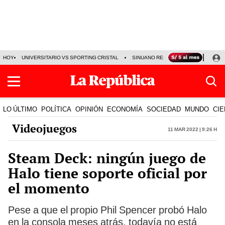
HOY
UNIVERSITARIO VS SPORTING CRISTAL
SINUANO RESULTADOS HOY
CA
LO ÚLTIMO
POLÍTICA
OPINIÓN
ECONOMÍA
SOCIEDAD
MUNDO
CIE
Videojuegos
11 Mar 2022 | 9:26 h
Steam Deck: ningún juego de
Halo tiene soporte oficial por
el momento
Pese a que el propio Phil Spencer probó Halo
en la consola meses atrás, todavía no está