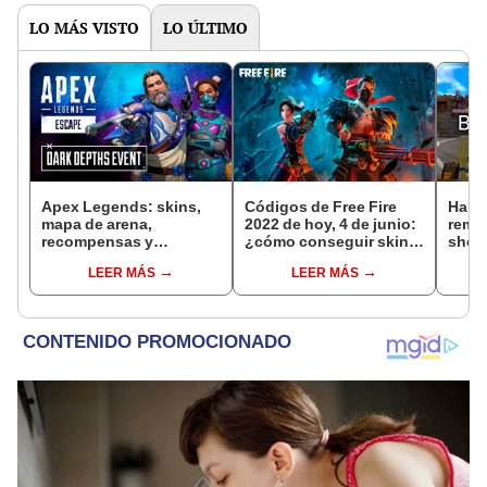
LO MÁS VISTO
LO ÚLTIMO
Apex Legends: skins,
Códigos de Free Fire
Half 
mapa de arena,
2022 de hoy, 4 de junio:
remak
recompensas y
¿cómo conseguir skins
shoot
novedades del evento
y diamantes gratis?
de e
LEER MÁS
LEER MÁS
Dark Depths
[VID