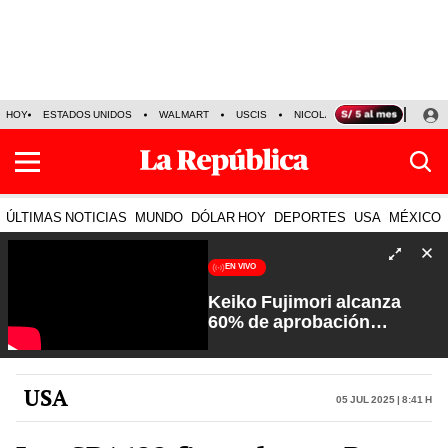
HOY
ESTADOS UNIDOS
WALMART
USCIS
NICOLÁS MADURO
P-8 PO
ÚLTIMAS NOTICIAS
MUNDO
DÓLAR HOY
DEPORTES
USA
MÉXICO
EN VIVO
Keiko Fujimori alcanza
60% de aprobación
ciudadana | Sin Guion con
Rosa María Palacios
USA
05 Jul 2025 | 8:41 h