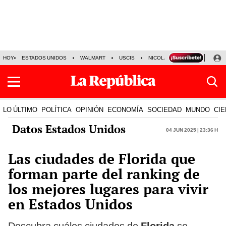
HOY
ESTADOS UNIDOS
WALMART
USCIS
NICOLÁS MADURO
P-8 PO
LO ÚLTIMO
POLÍTICA
OPINIÓN
ECONOMÍA
SOCIEDAD
MUNDO
CIE
Datos Estados Unidos
04 Jun 2025 | 23:36 h
Las ciudades de Florida que
forman parte del ranking de
los mejores lugares para vivir
en Estados Unidos