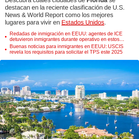
Descubra cuáles ciudades de
Florida
se
destacan en la reciente clasificación de U.S.
News & World Report como los mejores
lugares para vivir en
Estados Unidos
.
Redadas de inmigración en EEUU: agentes de ICE
detuvieron inmigrantes durante operativo en estos
restaurantes de California
Buenas noticias para inmigrantes en EEUU: USCIS
revela los requisitos para solicitar el TPS este 2025