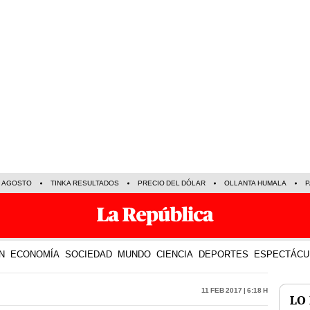
E AGOSTO
TINKA RESULTADOS
PRECIO DEL DÓLAR
OLLANTA HUMALA
P
N
ECONOMÍA
SOCIEDAD
MUNDO
CIENCIA
DEPORTES
ESPECTÁCU
11 Feb 2017 | 6:18 h
LO