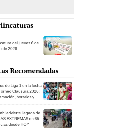
lincaturas
ncatura del jueves 6 de
o de 2026
tas Recomendadas
os de Liga 1 en la fecha
 Torneo Clausura 2026:
amación, horarios y
 ver
hi advierte llegada de
IAS EXTREMAS en 65
ncias desde HOY