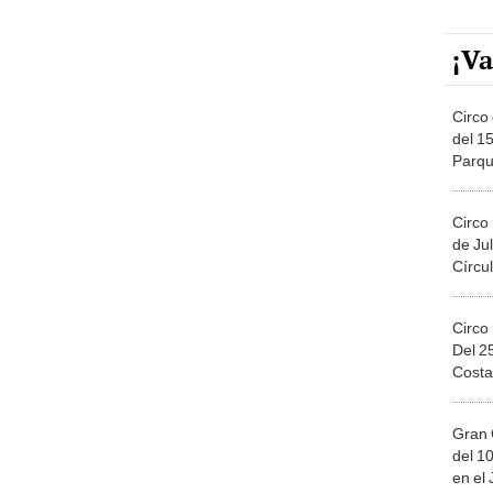
¡Va
Circo 
del 15
Parqu
Migue
Circo
de Jul
Círcul
Circo
Del 2
Costa
Gran 
del 10
en el