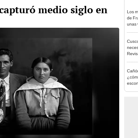
 capturó medio siglo en
Los m
de Fr
unas 
Cusco
necesi
Revisa
Cañón
¿cómo
escon