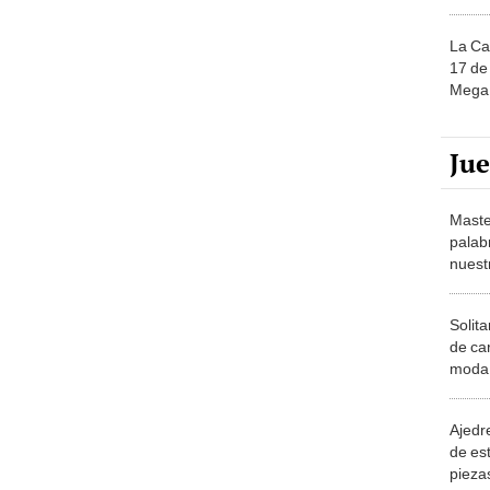
La Ca
17 de 
Mega 
Ju
Maste
palab
nuest
Solita
de ca
moda.
demue
Ajedre
de es
piezas