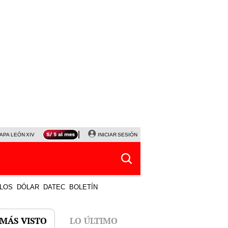
APA LEÓN XIV
NALDY SALDAÑA
INICIAR SESIÓN
LA BELLA LUZ
MAGALY MEDINA
HORÓS
LOS
DÓLAR
DATEC
BOLETÍN
 MÁS VISTO
LO ÚLTIMO