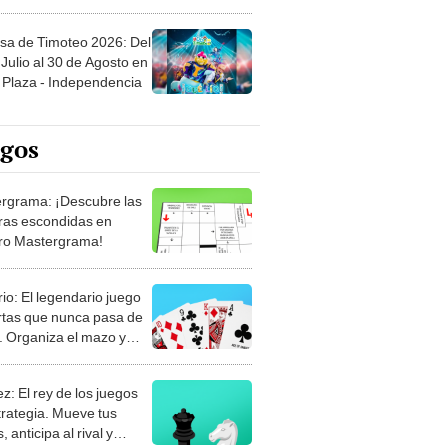
sa de Timoteo 2026: Del
Julio al 30 de Agosto en
Plaza - Independencia
egos
rgrama: ¡Descubre las
ras escondidas en
ro Mastergrama!
rio: El legendario juego
rtas que nunca pasa de
 Organiza el mazo y
stra tu habilidad.
z: El rey de los juegos
trategia. Mueve tus
, anticipa al rival y