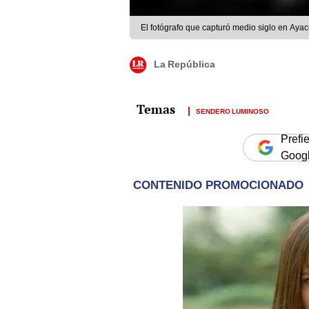
El fotógrafo que capturó medio siglo en Aya
La República
SENDERO LUMINOSO
Prefi
Goog