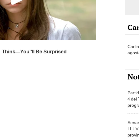
Car
Carli
agost
No
Partid
4 del
progr
dónde
Senam
LLUV
provi