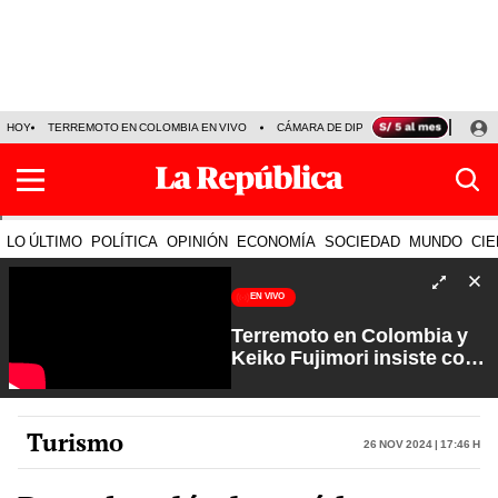
HOY
TERREMOTO EN COLOMBIA EN VIVO
CÁMARA DE DIPUTADOS
PRECIO D
LO ÚLTIMO
POLÍTICA
OPINIÓN
ECONOMÍA
SOCIEDAD
MUNDO
CIE
EN VIVO
Terremoto en Colombia y
Keiko Fujimori insiste con
los feriados | Que No Se Te
Olvide con Carlos Cornejo
Turismo
26 Nov 2024 | 17:46 h