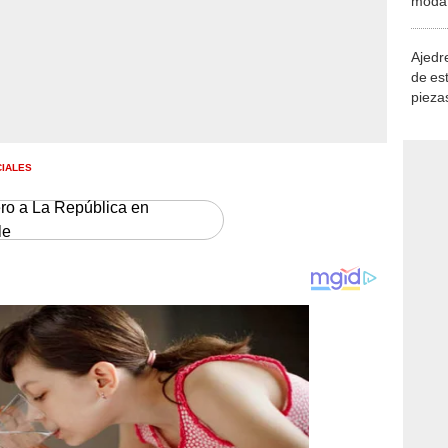
demue
Ajedre
de es
piezas
consi
CIALES
ero a La República en
le