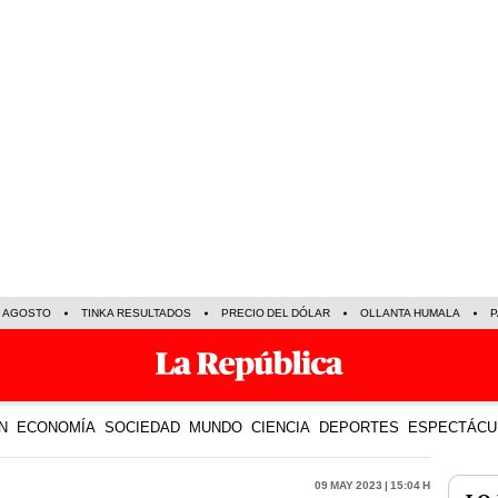
E AGOSTO
TINKA RESULTADOS
PRECIO DEL DÓLAR
OLLANTA HUMALA
P
N
ECONOMÍA
SOCIEDAD
MUNDO
CIENCIA
DEPORTES
ESPECTÁCU
09 May 2023 | 15:04 h
LO