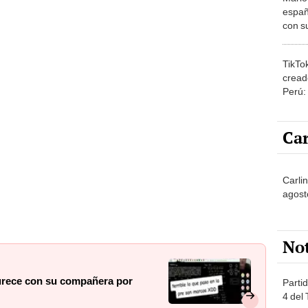
con su
amor 
gastr
TikTo
cread
Perú:
puede
1.000
Car
Carlin
agost
No
urece con su compañera por
Partid
4 del
progr