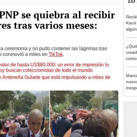
PNP se quiebra al recibir
Recié
res tras varios meses:
Karol
algun
llama
Drogba
¿Quié
la ceremonia y no pudo contener las lágrimas tras
cread
deo conmovió a miles en
TikTok
.
como 
 valor de hasta US$80.000: un error de impresión lo
hoy buscan coleccionistas de todo el mundo
Mamá 
de Antonella Gularte que está impulsando a miles de
nuevo
inesp
cread