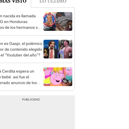
n nacida es llamada
 G en Honduras:
1
os de los hermanos se
n Messi, Mbappé,
 y Aldo Ballotelli
n es Gaspi, el polémico
or de contenido elegido
2
el “Youtuber del año”?
Cerdita espera un
 bebé: así fue el
3
erado anuncio de los
ores de Peppa Pig