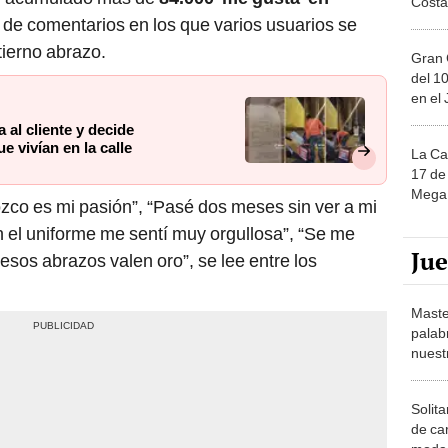
 de comentarios en los que varios usuarios se
tierno abrazo.
Gran 
del 10
en el
 al cliente y decide
e vivían en la calle
La Ca
17 de 
Mega 
zco es mi pasión”, “Pasé dos meses sin ver a mi
 el uniforme me sentí muy orgullosa”, “Se me
Ju
 esos abrazos valen oro”, se lee entre los
Maste
palab
nuest
Solita
de ca
moda.