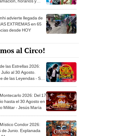
 ver
hi advierte llegada de
IAS EXTREMAS en 65
ncias desde HOY
mos al Circo!
de las Estrellas 2026:
 Julio al 30 Agosto.
e de las Leyendas - San
l
 Montecarlo 2026: Del 17
io hasta el 30 Agosto en
o Militar - Jesús María
 Místico Condor 2026:
5 de Junio. Explanada
 21