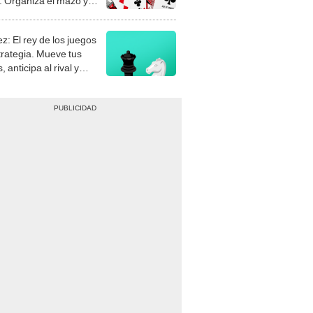
stra tu habilidad.
z: El rey de los juegos
trategia. Mueve tus
, anticipa al rival y
gue el jaque mate.