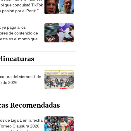
 pasión por el Perú: "Mi
nació por la
onomía"
k ya paga a los
ores de contenido de
 este es el monto que
s llegar a cobrar por
 vistas
lincaturas
catura del viernes 7 de
o de 2026
tas Recomendadas
os de Liga 1 en la fecha
 Torneo Clausura 2026:
amación, horarios y