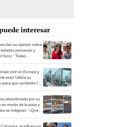
puede interesar
es dan su opinión sobre
rsidades peruanas y
n furor: “Todas
rten docentes”
ínate vivir en Europa y
te esto! Utiliza su
o para que vendedor le
ce los refrescos
 es abandonado por su
 en medio de la pista y
ios se indignan: “¡Qué
”
 Colomina, el influencer
ol que conquistó TikTok