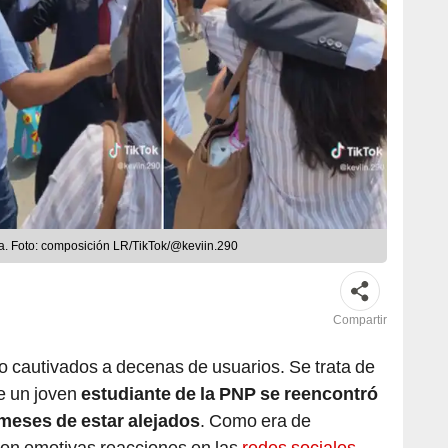
a. Foto: composición LR/TikTok/@keviin.290
Compartir
o cautivados a decenas de usuarios. Se trata de
e un joven
estudiante de la PNP se reencontró
 meses de estar alejados
. Como era de
on emotivas reacciones en las
redes sociales
.