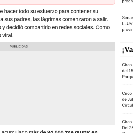
dónde
e hacer todo su esfuerzo para contener su
Senam
 sus padres, las lágrimas comenzaron a salir.
LLUV
y decidió compartirlo en redes sociales. Como
provi
 viral.
¡Va
Circo 
del 15
Parqu
Migue
Circo
de Jul
Círcul
Circo
Del 2
an acumulado más de
84.000 'me gusta' en
Costa