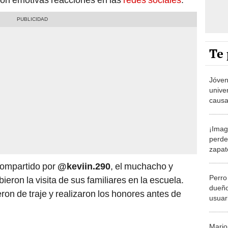
Te 
Jóven
unive
causa
compa
¡Imag
perder
zapat
alcan
compartido por
@keviin.290
, el muchacho y
Perro
ieron la visita de sus familiares en la escuela.
dueño
ieron de traje y realizaron los honores antes de
usuar
dolor!
Mario
españ