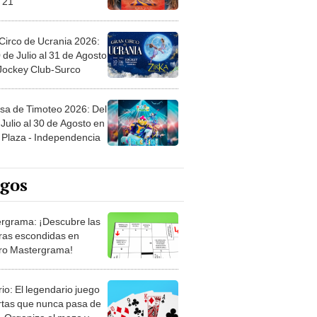
Circo de Ucrania 2026:
 de Julio al 31 de Agosto
 Jockey Club-Surco
sa de Timoteo 2026: Del
Julio al 30 de Agosto en
Plaza - Independencia
egos
rgrama: ¡Descubre las
ras escondidas en
ro Mastergrama!
rio: El legendario juego
rtas que nunca pasa de
 Organiza el mazo y