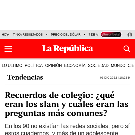
HOY
TINKA RESULTADOS
PRECIO DEL DÓLAR
7 DE AGOSTO
OLLANTA H
LO ÚLTIMO
POLÍTICA
OPINIÓN
ECONOMÍA
SOCIEDAD
MUNDO
CIE
Tendencias
03 Dic 2022 | 18:28 h
Recuerdos de colegio: ¿qué
eran los slam y cuáles eran las
preguntas más comunes?
En los 90 no existían las redes sociales, pero sí
estos cuadernos, y más de un adolescente