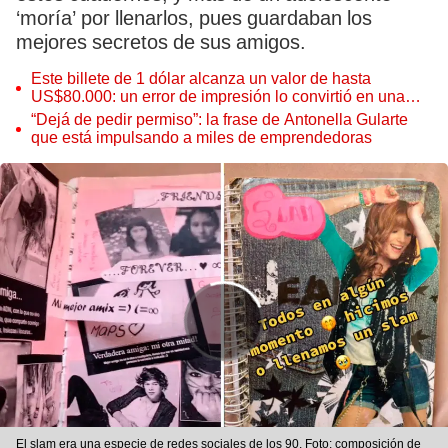
‘moría’ por llenarlos, pues guardaban los
mejores secretos de sus amigos.
Este billete de 1 dólar alcanza un valor de hasta
US$80.000: un error de impresión lo convirtió en una
pieza única que hoy buscan coleccionistas de todo el
“Dejá de pedir permiso”: la frase de Antonella Gularte
mundo
que está impulsando a miles de emprendedoras
El slam era una especie de redes sociales de los 90. Foto: composición de