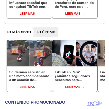
influencer español que
creadores de contenido
conquistó TikTok con
de Perú: este es el
su pasión por el Perú:
monto que puedes
LEER MÁS
LEER MÁS
"Mi amor nació por la
llegar a cobrar por 1.000
gastronomía"
vistas
LO MÁS VISTO
LO ÚLTIMO
Spiderman es visto en
TikTok en Perú:
Gato
una moto acompañando
¿cuántos seguidores
Manue
a un camión de
necesitas para
mostr
bomberos: "Se la prestó
monetizar en esta red
para 
LEER MÁS
LEER MÁS
Deadpool"
social y cuánto te paga
[VID
por 1 millón de vistas?