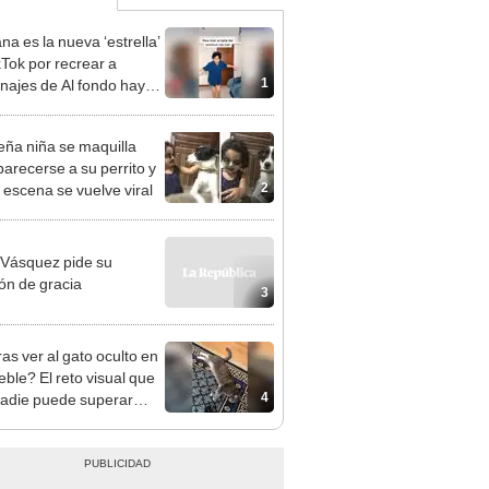
na es la nueva ‘estrella’
kTok por recrear a
1
najes de Al fondo hay
 [VIDEO]
ña niña se maquilla
parecerse a su perrito y
2
a escena se vuelve viral
Vásquez pide su
ón de gracia
3
as ver al gato oculto en
eble? El reto visual que
4
nadie puede superar
OS]