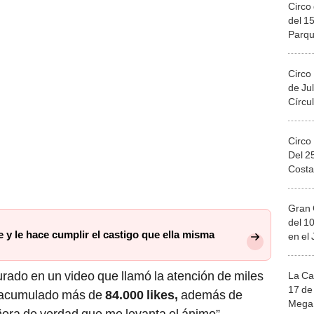
Circo 
del 15
Parqu
Migue
Circo
de Jul
Círcul
Circo
Del 2
Costa
Gran 
del 10
e y le hace cumplir el castigo que ella misma
en el
rado en un video que llamó la atención de miles
La Ca
17 de 
 acumulado más de
84.000 likes,
además de
Mega 
ñora de verdad que me levanta el ánimo”,