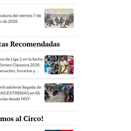
catura del viernes 7 de
o de 2026
tas Recomendadas
os de Liga 1 en la fecha
 Torneo Clausura 2026:
amación, horarios y
 ver
hi advierte llegada de
IAS EXTREMAS en 65
ncias desde HOY
mos al Circo!