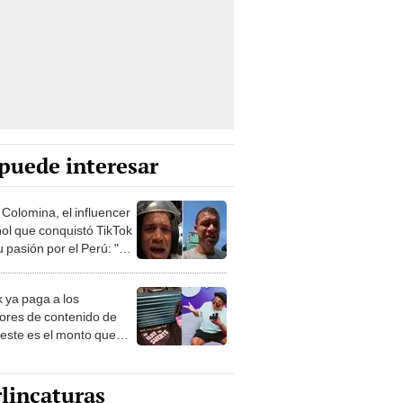
puede interesar
 Colomina, el influencer
ol que conquistó TikTok
 pasión por el Perú: "Mi
nació por la
onomía"
k ya paga a los
ores de contenido de
 este es el monto que
s llegar a cobrar por
 vistas
lincaturas