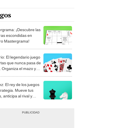
egos
rgrama: ¡Descubre las
ras escondidas en
ro Mastergrama!
rio: El legendario juego
rtas que nunca pasa de
 Organiza el mazo y
stra tu habilidad.
z: El rey de los juegos
trategia. Mueve tus
, anticipa al rival y
gue el jaque mate.