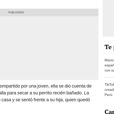
Te 
Mario
españ
con su
amor 
gastr
TikTo
ompartido por una joven, ella se dio cuenta de
cread
lla para secar a su perrito recién bañado. La
Perú:
 casa y se sentó frente a su hija, quien quedó
puede
1.000
Car