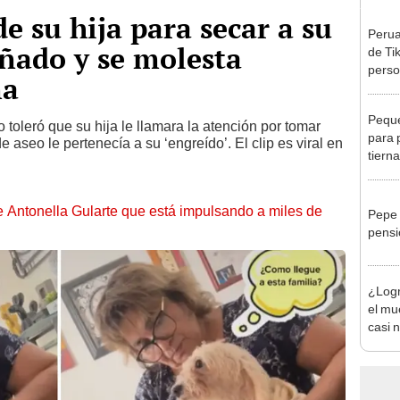
de su hija para secar a su
Perua
añado y se molesta
de Ti
perso
ma
sitio
Peque
o toleró que su hija le llamara la atención por tomar
para 
e aseo le pertenecía a su ‘engreído’. El clip es viral en
tiern
de Antonella Gularte que está impulsando a miles de
Pepe 
pensi
¿Logr
el mu
casi 
[FOT