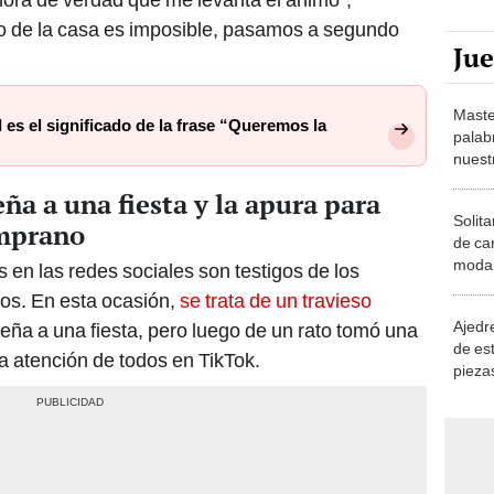
do de la casa es imposible, pasamos a segundo
Ju
Maste
es el significado de la frase “Queremos la
palab
nuest
eña a una fiesta y la apura para
Solita
emprano
de ca
moda.
 en las redes sociales son testigos de los
demue
dos. En esta ocasión,
se trata de un travieso
Ajedre
eña a una fiesta, pero luego de un rato tomó una
de es
a atención de todos en TikTok.
piezas
consi