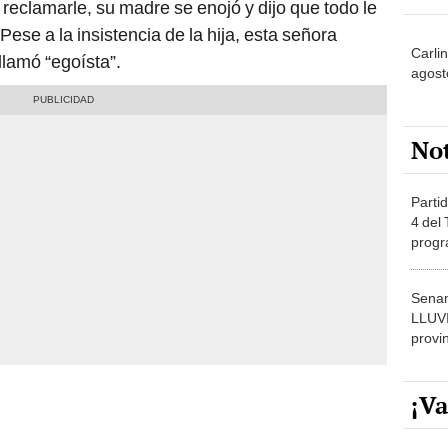
clamarle, su madre se enojó y dijo que todo le
Pese a la insistencia de la hija, esta señora
Carlin
llamó “egoísta”.
agost
No
Partid
4 del
progr
dónde
Senam
LLUV
provi
¡Va