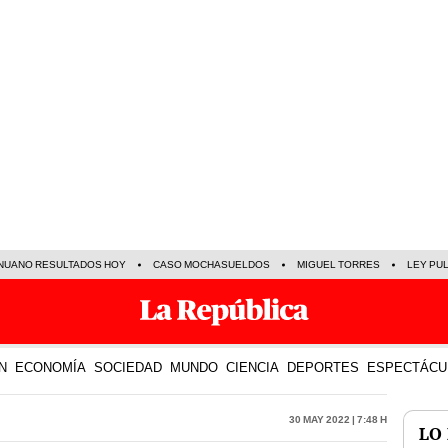
NUANO RESULTADOS HOY
CASO MOCHASUELDOS
MIGUEL TORRES
LEY PU
N
ECONOMÍA
SOCIEDAD
MUNDO
CIENCIA
DEPORTES
ESPECTÁCU
30 May 2022 | 7:48 h
LO