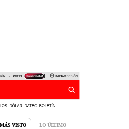
LPÍN
PRECIO DEL DÓLAR
CORTE DE LUZ
INICIAR SESIÓN
VIERNES 7 DE AGOSTO
ALBER
LOS
DÓLAR
DATEC
BOLETÍN
 MÁS VISTO
LO ÚLTIMO