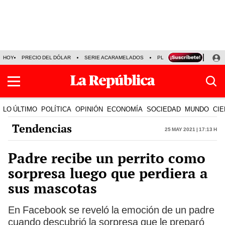
HOY
PRECIO DEL DÓLAR
SERIE ACARAMELADOS
PLAZA VEA
ALEJAND
LO ÚLTIMO
POLÍTICA
OPINIÓN
ECONOMÍA
SOCIEDAD
MUNDO
CIE
Tendencias
25 May 2021 | 17:13 h
Padre recibe un perrito como
sorpresa luego que perdiera a
sus mascotas
En Facebook se reveló la emoción de un padre
cuando descubrió la sorpresa que le preparó