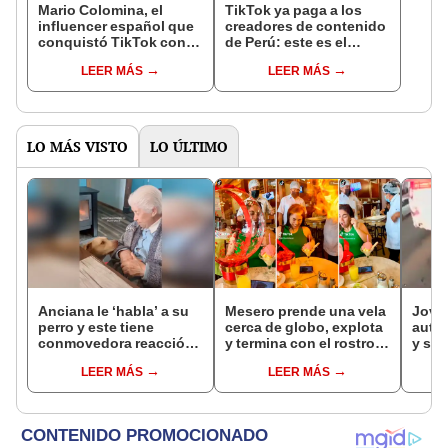
Mario Colomina, el
TikTok ya paga a los
influencer español que
creadores de contenido
conquistó TikTok con
de Perú: este es el
su pasión por el Perú:
monto que puedes
LEER MÁS
LEER MÁS
"Mi amor nació por la
llegar a cobrar por 1.000
gastronomía"
vistas
LO MÁS VISTO
LO ÚLTIMO
Anciana le ‘habla’ a su
Mesero prende una vela
Joven
perro y este tiene
cerca de globo, explota
auto
conmovedora reacción
y termina con el rostro
y suf
al escucharla [VIDEO]
lleno de helado
LEER MÁS
LEER MÁS