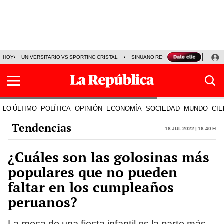
HOY
UNIVERSITARIO VS SPORTING CRISTAL
SINUANO RESULTADOS HOY
CA
LO ÚLTIMO
POLÍTICA
OPINIÓN
ECONOMÍA
SOCIEDAD
MUNDO
CIE
Tendencias
18 Jul 2022 | 16:40 h
¿Cuáles son las golosinas más
populares que no pueden
faltar en los cumpleaños
peruanos?