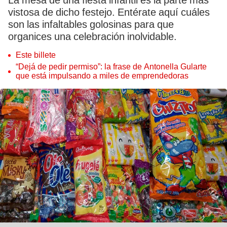
La mesa de una fiesta infantil es la parte más
vistosa de dicho festejo. Entérate aquí cuáles
son las infaltables golosinas para que
organices una celebración inolvidable.
Este billete
“Dejá de pedir permiso”: la frase de Antonella Gularte
que está impulsando a miles de emprendedoras