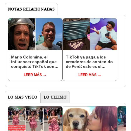
NOTAS RELACIONADAS
Mario Colomina, el
TikTok ya paga a los
influencer español que
creadores de contenido
conquistó TikTok con
de Perú: este es el
su pasión por el Perú:
monto que puedes
LEER MÁS
LEER MÁS
"Mi amor nació por la
llegar a cobrar por 1.000
gastronomía"
vistas
LO MÁS VISTO
LO ÚLTIMO