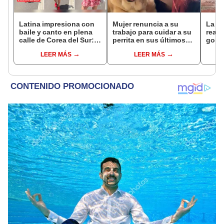
Latina impresiona con
Mujer renuncia a su
La s
baile y canto en plena
trabajo para cuidar a su
reac
calle de Corea del Sur:
perrita en sus últimos
goril
"¡Qué gran actitud!"
días de vida
mojar
LEER MÁS
LEER MÁS
cauti