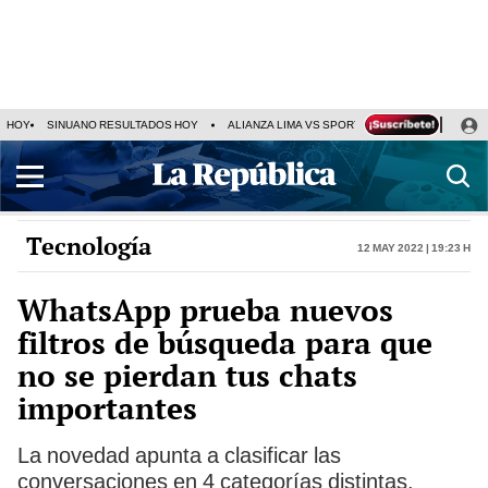
HOY
SINUANO RESULTADOS HOY
ALIANZA LIMA VS SPORT BOYS
JORGE MES
Tecnología
12 May 2022 | 19:23 h
WhatsApp prueba nuevos
filtros de búsqueda para que
no se pierdan tus chats
importantes
La novedad apunta a clasificar las
conversaciones en 4 categorías distintas.