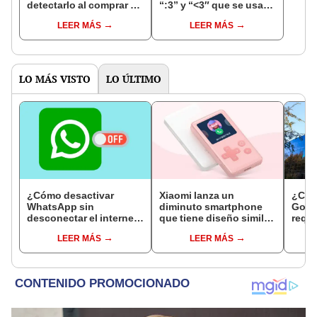
detectarlo al comprar un
“:3” y “<3″ que se usan
celular de Apple usado?
en los chats?
LEER MÁS
LEER MÁS
LO MÁS VISTO
LO ÚLTIMO
¿Cómo desactivar
Xiaomi lanza un
¿Cóm
WhatsApp sin
diminuto smartphone
Goog
desconectar el internet
que tiene diseño similar
requi
en tu smartphone?
a un Game Boy [VIDEO]
cómo 
LEER MÁS
LEER MÁS
comp