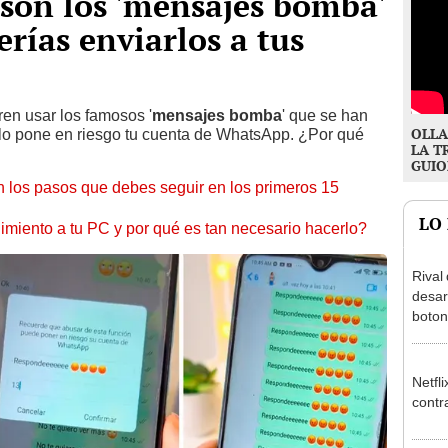
son los 'mensajes bomba'
rías enviarlos a tus
ren usar los famosos '
mensajes bomba
' que se han
OLLA
lo pone en riesgo tu cuenta de WhatsApp. ¿Por qué
LA T
GUIO
 los pasos que debes seguir en los primeros 15
LO
miento a tu PC y por qué es tan necesario hacerlo?
Rival
desar
boton
Netfl
contr