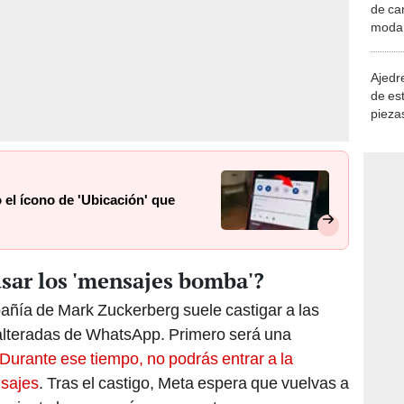
de ca
moda.
demue
Ajedre
de es
piezas
consi
el ícono de 'Ubicación' que
usar los 'mensajes bomba'?
añía de Mark Zuckerberg suele castigar a las
 alteradas de WhatsApp. Primero será una
 Durante ese tiempo, no podrás entrar a la
nsajes
. Tras el castigo, Meta espera que vuelvas a