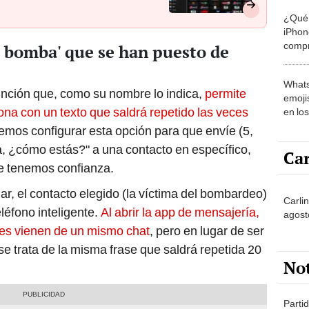
¿Qué 
iPhon
compr
s bomba' que se han puesto de
usad
Whats
nción que, como su nombre lo indica,
permite
emojis
ona con un texto que saldrá repetido las veces
en lo
emos configurar esta opción para que envíe (5,
la, ¿cómo estás?" a una contacto en específico,
Car
le tenemos confianza.
ar, el contacto elegido (la víctima del bombardeo)
Carli
eléfono inteligente.
Al abrir la app de mensajería,
agost
nes vienen de un mismo chat
, pero en lugar de ser
se trata de la misma frase que saldrá repetida 20
No
Partid