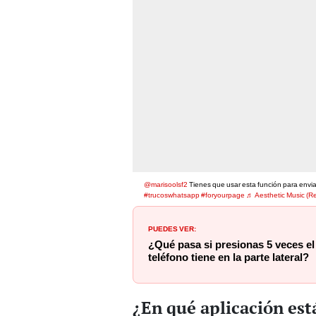
@marisoolsf2
Tienes que usar esta función para en
#trucoswhatsapp
#foryourpage
♬ Aesthetic Music (R
PUEDES VER:
¿Qué pasa si presionas 5 veces e
teléfono tiene en la parte lateral?
¿En qué aplicación est