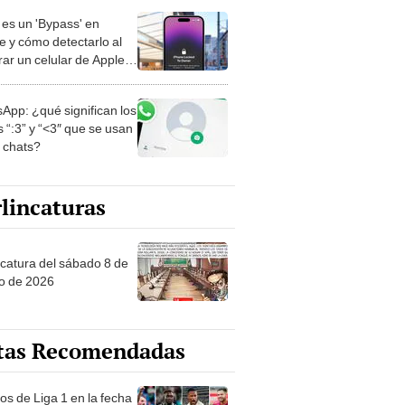
es un 'Bypass' en
e y cómo detectarlo al
ar un celular de Apple
o?
App: ¿qué significan los
 “:3” y “<3″ que se usan
s chats?
lincaturas
ncatura del sábado 8 de
o de 2026
tas Recomendadas
os de Liga 1 en la fecha