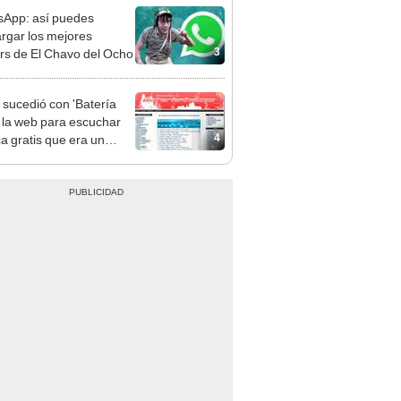
App: así puedes
rgar los mejores
3
ers de El Chavo del Ocho
sucedió con 'Batería
, la web para escuchar
4
a gratis que era un
' en los 2000?