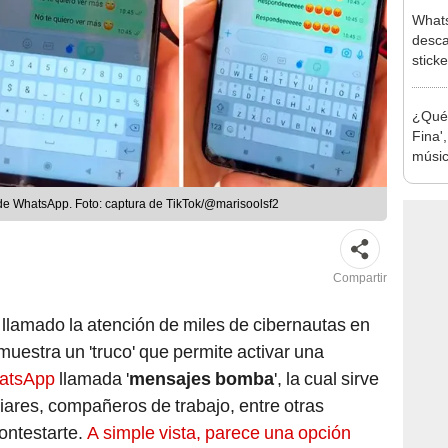
Whats
desca
stick
¿Qué 
Fina'
músic
'boom
de WhatsApp. Foto: captura de TikTok/@marisoolsf2
Compartir
 llamado la atención de miles de cibernautas en
muestra un 'truco' que permite activar una
atsApp
llamada '
mensajes bomba
', la cual sirve
liares, compañeros de trabajo, entre otras
ontestarte.
A simple vista, parece una opción