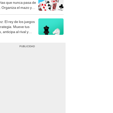
rtas que nunca pasa de
 Organiza el mazo y
stra tu habilidad.
z: El rey de los juegos
trategia. Mueve tus
, anticipa al rival y
gue el jaque mate.