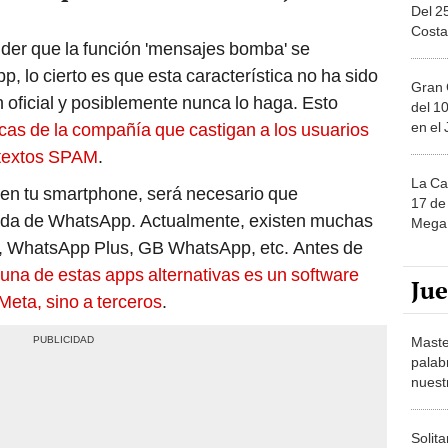
Del 2
Costa
nder que la función 'mensajes bomba' se
 lo cierto es que esta característica no ha sido
Gran 
 oficial y posiblemente nunca lo haga. Esto
del 10
en el
icas de la compañía que castigan a los usuarios
 textos SPAM
.
La Ca
 en tu smartphone, será necesario que
17 de 
ada de WhatsApp. Actualmente, existen muchas
Mega 
 WhatsApp Plus, GB WhatsApp, etc. Antes de
una de estas apps alternativas es un software
Ju
 Meta, sino a terceros
.
Maste
palab
nuest
Solita