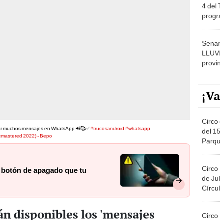
4 del
progr
dónde
Senam
LLUV
provi
¡Va
Circo 
viar muchos mensajes en WhatsApp 📲🥰✅
#trucosandroid
#whatsapp
del 15
emastered 2022) - Bepo
Parqu
Migue
Circo
l botón de apagado que tu
de Jul
Círcul
án disponibles los 'mensajes
Circo