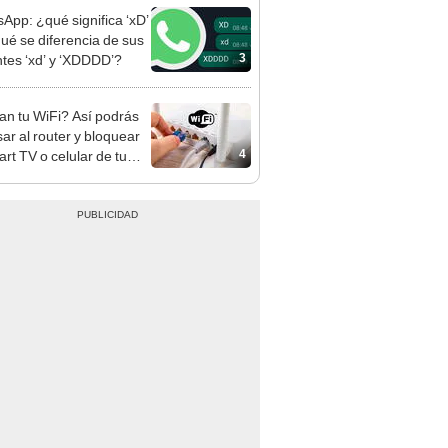
App: ¿qué significa ‘xD’
qué se diferencia de sus
3
ntes ‘xd’ y ‘XDDDD’?
n tu WiFi? Así podrás
sar al router y bloquear
4
art TV o celular de tu
o