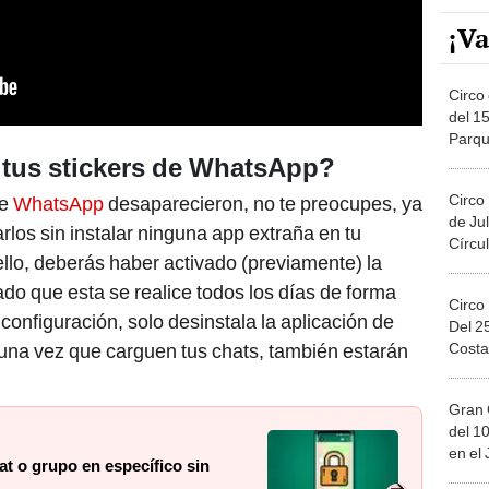
¡Va
Circo 
del 15
Parqu
Migue
 tus stickers de WhatsApp?
Circo
de
WhatsApp
desaparecieron, no te preocupes, ya
de Jul
rlos sin instalar ninguna app extraña en tu
Círcul
llo, deberás haber activado (previamente) la
ado que esta se realice todos los días de forma
Circo
onfiguración, solo desinstala la aplicación de
Del 2
Costa
, una vez que carguen tus chats, también estarán
Gran 
del 10
en el
 o grupo en específico sin