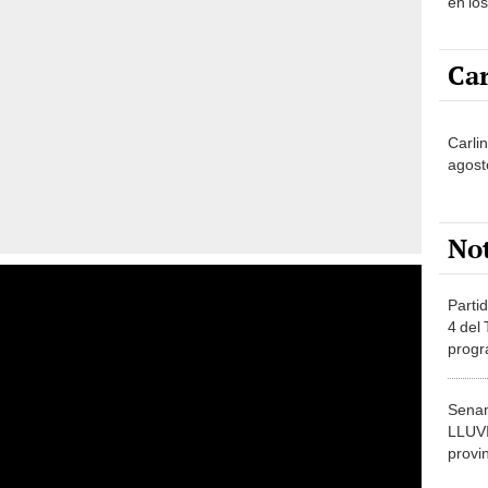
en lo
Car
Carlin
agost
No
Partid
4 del
progr
dónde
Senam
LLUV
provi