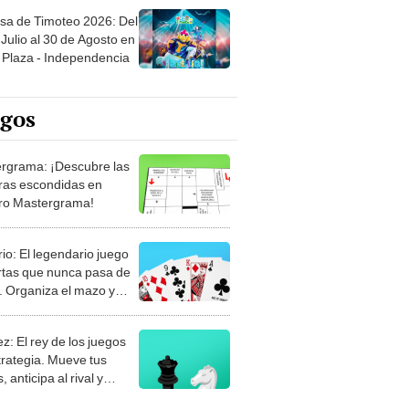
sa de Timoteo 2026: Del
Julio al 30 de Agosto en
Plaza - Independencia
egos
rgrama: ¡Descubre las
ras escondidas en
ro Mastergrama!
rio: El legendario juego
rtas que nunca pasa de
 Organiza el mazo y
stra tu habilidad.
z: El rey de los juegos
trategia. Mueve tus
, anticipa al rival y
gue el jaque mate.