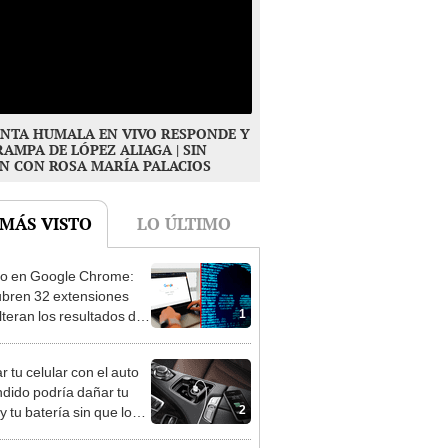
NTA HUMALA EN VIVO RESPONDE Y
RAMPA DE LÓPEZ ALIAGA | SIN
N CON ROSA MARÍA PALACIOS
 MÁS VISTO
LO ÚLTIMO
ro en Google Chrome:
bren 32 extensiones
1
lteran los resultados de
úsquedas
r tu celular con el auto
dido podría dañar tu
2
y tu batería sin que lo
s