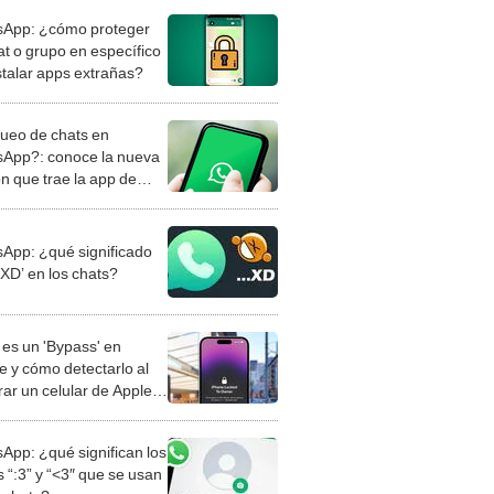
App: ¿cómo proteger
at o grupo en específico
nstalar apps extrañas?
ueo de chats en
App?: conoce la nueva
ón que trae la app de
jería
App: ¿qué significado
‘XD’ en los chats?
es un 'Bypass' en
e y cómo detectarlo al
ar un celular de Apple
o?
App: ¿qué significan los
 “:3” y “<3″ que se usan