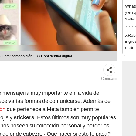
Whats
y en 
varia
¿Roba
ingre
el Sm
vecin
 Foto: composición LR / Confidential digital
Compartir
 mensajería muy importante en la vida de
rece varias formas de comunicarse. Además de
ión
que pertenece a Meta también permite
ojis y
stickers
. Estos últimos son muy populares
gunos poseen su colección personal y perderlos
 dolor de cabeza. ¿Qué hacer si esto te pasa?