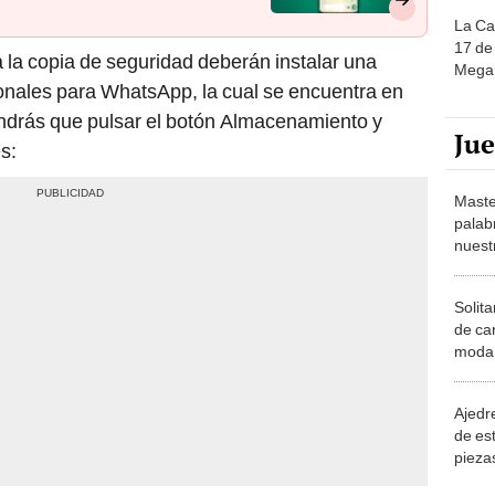
La Ca
17 de 
a la copia de seguridad deberán instalar una
Mega 
onales para WhatsApp, la cual se encuentra en
endrás que pulsar el botón Almacenamiento y
Ju
s:
Maste
palab
nuest
Solita
de ca
moda.
demue
Ajedre
de es
piezas
consi