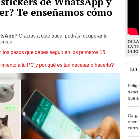
 stickers de WhatsApp y
cer? Te enseñamos cómo
tsApp
? Gracias a este truco, podrás recuperar tu
OLLA
 amigo.
LA T
GUIO
 los pasos que debes seguir en los primeros 15
miento a tu PC y por qué es tan necesario hacerlo?
LO
Pelig
descu
que a
tus b
Carga
encen
carro 
sepa