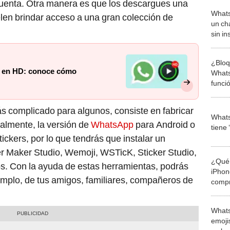
 cuenta. Otra manera es que los descargues una
Whats
elen brindar acceso a una gran colección de
un ch
sin i
¿Bloq
s en HD: conoce cómo
Whats
funci
mensa
s complicado para algunos, consiste en fabricar
Whats
ualmente, la versión de
WhatsApp
para Android o
tiene 
ckers, por lo que tendrás que instalar un
er Maker Studio, Wemoji, WSTicK, Sticker Studio,
¿Qué 
ros. Con la ayuda de estas herramientas, podrás
iPhon
jemplo, de tus amigos, familiares, compañeros de
compr
usad
Whats
emojis