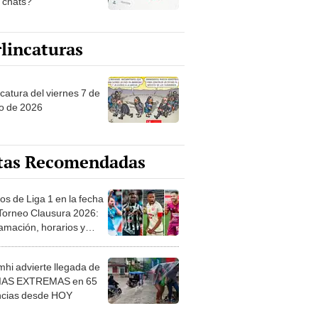
s chats?
lincaturas
catura del viernes 7 de
o de 2026
tas Recomendadas
os de Liga 1 en la fecha
 Torneo Clausura 2026:
amación, horarios y
 ver
hi advierte llegada de
IAS EXTREMAS en 65
ncias desde HOY