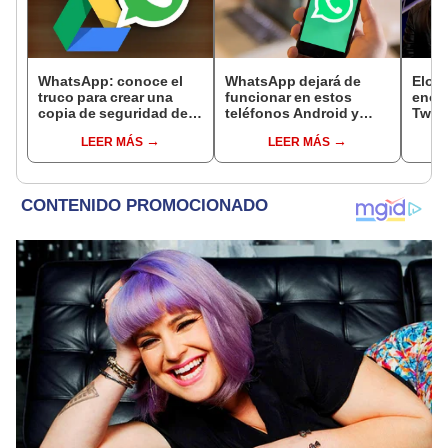
WhatsApp: conoce el
WhatsApp dejará de
Elon 
truco para crear una
funcionar en estos
enorm
copia de seguridad de
teléfonos Android y
Twitt
mi cuenta en Android
iPhone desde
deja 
LEER MÁS
LEER MÁS
noviembre