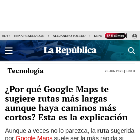
HOY
TINKA RESULTADOS
ALEJANDRO TOLEDO
KENJI FUJIMORI
PRECIO
Tecnología
25 Jun 2025 | 5:00 h
¿Por qué Google Maps te
sugiere rutas más largas
aunque haya caminos más
cortos? Esta es la explicación
Aunque a veces no lo parezca, la
ruta
sugerida
por
Google Maps
suele ser la más rápida si