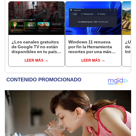
¿Los canales gratuitos
Windows 11 renueva
¿Un e
de Google TV no están
por fin la Herramienta
de M
disponibles en tu país?
recortes por una más
Inteli
Este truco permite
eficaz
hizo 
LEER MÁS
LEER MÁS
acceder a ellos
es vir