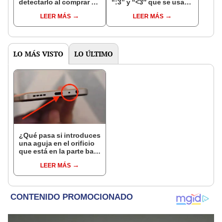
detectarlo al comprar un
“:3” y “<3″ que se usan
celular de Apple usado?
en los chats?
LEER MÁS
LEER MÁS
LO MÁS VISTO
LO ÚLTIMO
¿Qué pasa si introduces
una aguja en el orificio
que está en la parte baja
de tu teléfono?
LEER MÁS