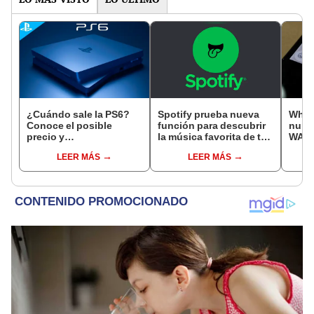
¿Cuándo sale la PS6?
Spotify prueba nueva
What
Conoce el posible
función para descubrir
nunca
precio y
la música favorita de tus
WAMR
especificaciones que
amigos [FOTOS]
leer 
LEER MÁS
LEER MÁS
tendría la próxima
borr
consola de Sony