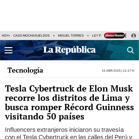
HOY
CASO MOCHASUELDOS
MIGUEL TORRES
LEY PULPÍN
PRECIO DEL
Tecnología
16 Abr 2025 | 12:17 h
Tesla Cybertruck de Elon Musk
recorre los distritos de Lima y
busca romper Récord Guinness
visitando 50 países
Influencers extranjeros iniciaron su travesía
con el Tesla Cybertruck en las calles del Perú y