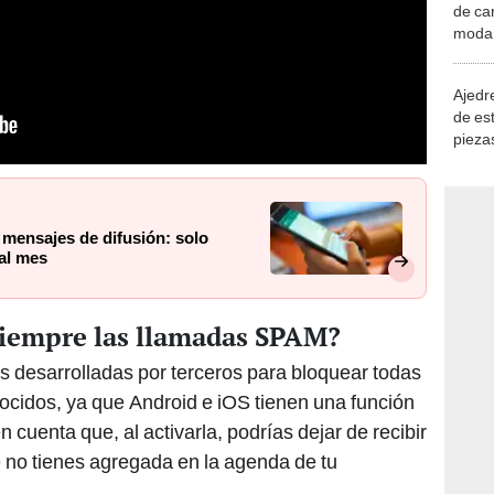
de ca
moda.
demue
Ajedre
de es
piezas
consi
 mensajes de difusión: solo
al mes
iempre las llamadas SPAM?
es desarrolladas por terceros para bloquear todas
cidos, ya que Android e iOS tienen una función
 cuenta que, al activarla, podrías dejar de recibir
 no tienes agregada en la agenda de tu