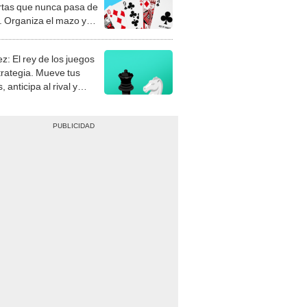
rtas que nunca pasa de
 Organiza el mazo y
stra tu habilidad.
z: El rey de los juegos
trategia. Mueve tus
, anticipa al rival y
gue el jaque mate.