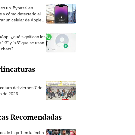
es un 'Bypass' en
e y cómo detectarlo al
ar un celular de Apple
o?
App: ¿qué significan los
 “:3” y “<3″ que se usan
s chats?
lincaturas
catura del viernes 7 de
o de 2026
tas Recomendadas
os de Liga 1 en la fecha