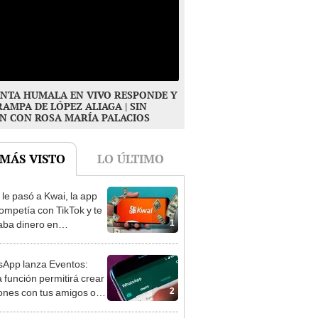
NTA HUMALA EN VIVO RESPONDE Y
RAMPA DE LÓPEZ ALIAGA | SIN
N CON ROSA MARÍA PALACIOS
 MÁS VISTO
LO ÚLTIMO
le pasó a Kwai, la app
ompetía con TikTok y te
1
aba dinero en
emia?
App lanza Eventos:
 función permitirá crear
2
ones con tus amigos o
iares