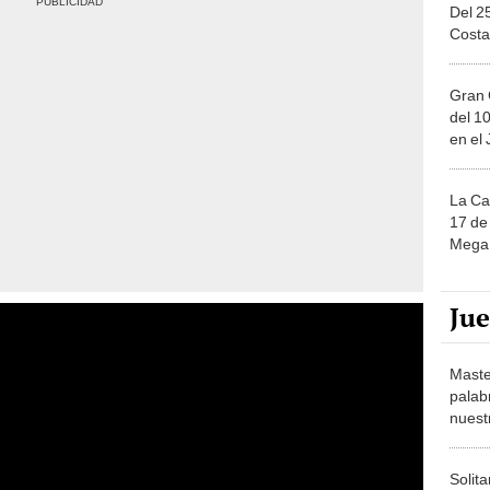
Del 2
Costa
Gran 
del 10
en el
La Ca
17 de 
Mega 
Ju
Maste
palab
nuest
Solita