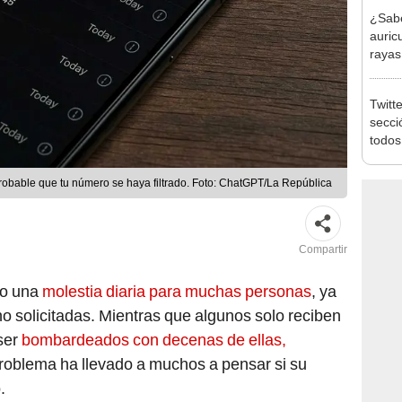
¿Sabe
auricu
rayas
Twitt
secci
todos
obable que tu número se haya filtrado. Foto: ChatGPT/La República
Compartir
to una
molestia diaria para muchas personas
, ya
no solicitadas. Mientras que algunos solo reciben
ser
bombardeados con decenas de ellas,
problema ha llevado a muchos a pensar si su
.