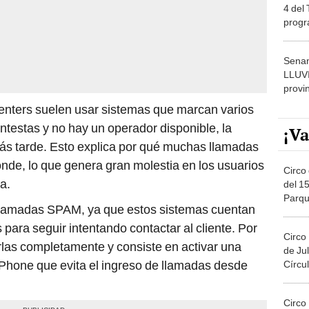
4 del
progr
dónde
Senam
LLUV
provi
l centers suelen usar sistemas que marcan varios
testas y no hay un operador disponible, la
¡Va
más tarde. Esto explica por qué muchas llamadas
de, lo que genera gran molestia en los usuarios
Circo 
a.
del 15
Parqu
 llamadas SPAM, ya que estos sistemas cuentan
Migue
para seguir intentando contactar al cliente. Por
Circo
arlas completamente y consiste en activar una
de Jul
 iPhone que evita el ingreso de llamadas desde
Círcul
Circo