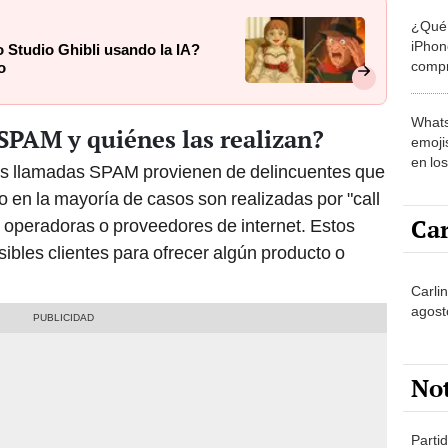
¿Qué 
iPhon
o Studio Ghibli usando la IA?
compr
o
usad
Whats
SPAM y quiénes las realizan?
emojis
en lo
s llamadas SPAM provienen de delincuentes que
o en la mayoría de casos son realizadas por "call
Car
 operadoras o proveedores de internet. Estos
sibles clientes para ofrecer algún producto o
Carlin
agost
No
Partid