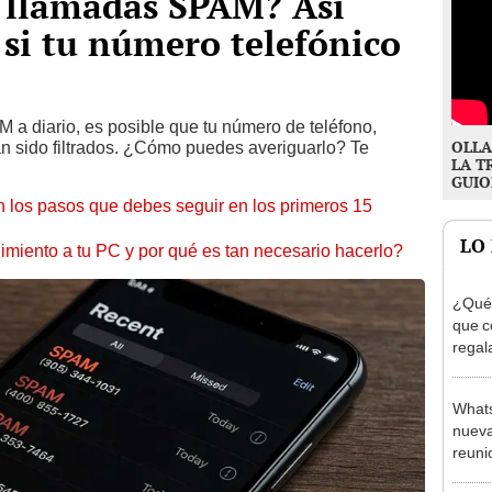
 llamadas SPAM? Así
 si tu número telefónico
a diario, es posible que tu número de teléfono,
OLLA
an sido filtrados. ¿Cómo puedes averiguarlo? Te
LA T
GUIO
 los pasos que debes seguir en los primeros 15
LO
miento a tu PC y por qué es tan necesario hacerlo?
¿Qué 
que c
regal
pand
Whats
nueva
reuni
famil