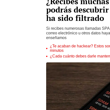
¿Recibes muchas
podrás descubrir
ha sido filtrado
Si recibes numerosas llamadas SPAM 
correo electrónico u otros datos hay
enseñamos
¿Te acaban de hackear? Estos son
minutos
¿Cada cuánto debes darle manteni