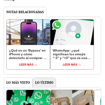
NOTAS RELACIONADAS
¿Qué es un 'Bypass' en
WhatsApp: ¿qué
iPhone y cómo
significan los emojis
detectarlo al comprar un
“:3” y “<3″ que se usan
celular de Apple usado?
en los chats?
LEER MÁS
LEER MÁS
LO MÁS VISTO
LO ÚLTIMO