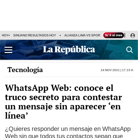
HOY
SINUANO RESULTADOS HOY
ALIANZA LIMA VS SPORT BOYS
JORGE MES
Tecnología
24 Nov 2021 | 17:15 h
WhatsApp Web: conoce el
truco secreto para contestar
un mensaje sin aparecer ‘en
línea’
¿Quieres responder un mensaje en WhatsApp
Web sin que todos tus contactos sepan que