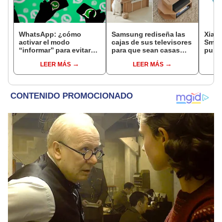
WhatsApp: ¿cómo
Samsung rediseña las
Xiaom
activar el modo
cajas de sus televisores
Smart
“informar” para evitar
para que sean casas
pulse
las discusiones en los
para gatos [FOTOS]
hasta
LEER MÁS
LEER MÁS
chats grupales?
agua