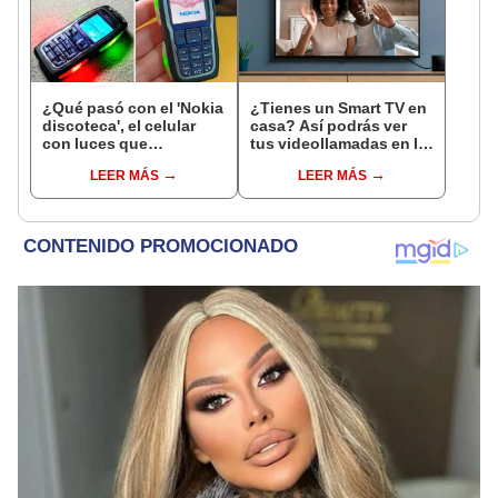
¿Qué pasó con el 'Nokia
¿Tienes un Smart TV en
discoteca', el celular
casa? Así podrás ver
con luces que
tus videollamadas en la
parpadeaban al ritmo de
pantalla de tu televisor
LEER MÁS
LEER MÁS
tu música?