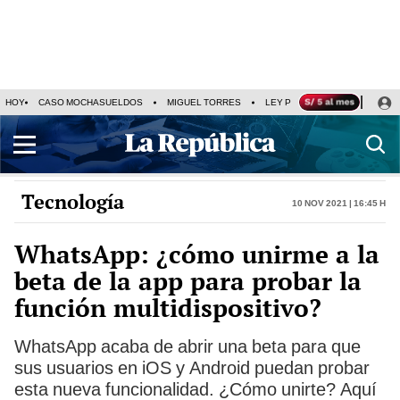
HOY
CASO MOCHASUELDOS
MIGUEL TORRES
LEY PULPÍN
PRECIO DEL
Tecnología
10 Nov 2021 | 16:45 h
WhatsApp: ¿cómo unirme a la
beta de la app para probar la
función multidispositivo?
WhatsApp acaba de abrir una beta para que
sus usuarios en iOS y Android puedan probar
esta nueva funcionalidad. ¿Cómo unirte? Aquí