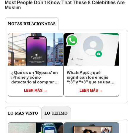
NOTAS RELACIONADAS
¿Qué es un 'Bypass' en
WhatsApp: ¿qué
iPhone y cómo
significan los emojis
detectarlo al comprar un
“:3” y “<3″ que se usan
celular de Apple usado?
en los chats?
LEER MÁS
LEER MÁS
LO MÁS VISTO
LO ÚLTIMO