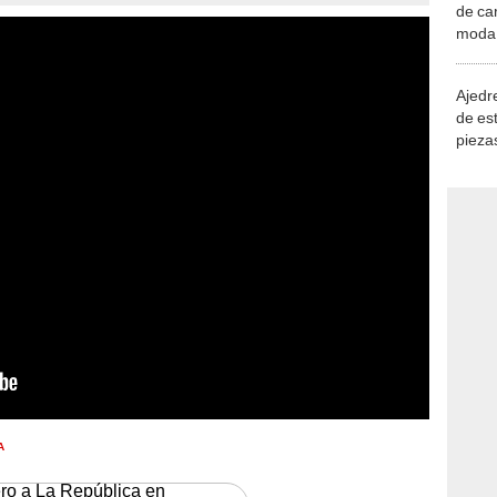
de ca
moda.
demue
Ajedre
de es
piezas
consi
A
ero a La República en