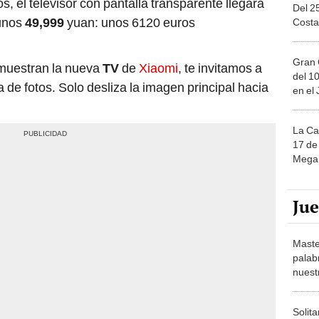
, el televisor con pantalla transparente llegará
Del 2
 unos
49,999
yuan: unos 6120 euros
Costa
Gran 
 muestran la nueva
TV
de
Xiaomi
, te invitamos a
del 10
a de fotos. Solo desliza la imagen principal hacia
en el
La Ca
17 de 
Mega 
Ju
Maste
palab
nuest
Solita