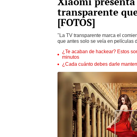
Xiaomi presenta 
transparente que 
[FOTOS]
"La TV transparente marca el comie
que antes solo se veía en películas d
¿Te acaban de hackear? Estos son
minutos
¿Cada cuánto debes darle manteni