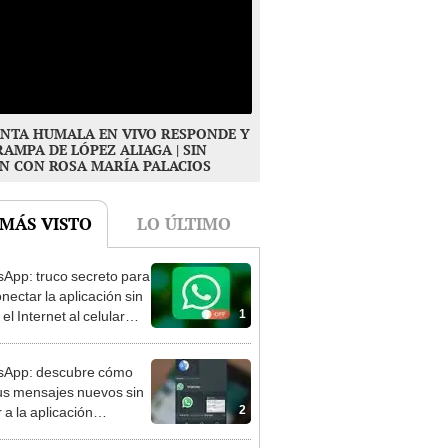
NTA HUMALA EN VIVO RESPONDE Y
RAMPA DE LÓPEZ ALIAGA | SIN
N CON ROSA MARÍA PALACIOS
 MÁS VISTO
LO ÚLTIMO
App: truco secreto para
nectar la aplicación sin
1
 el Internet al celular
OS]
sApp: descubre cómo
tus mensajes nuevos sin
2
 a la aplicación
OS]