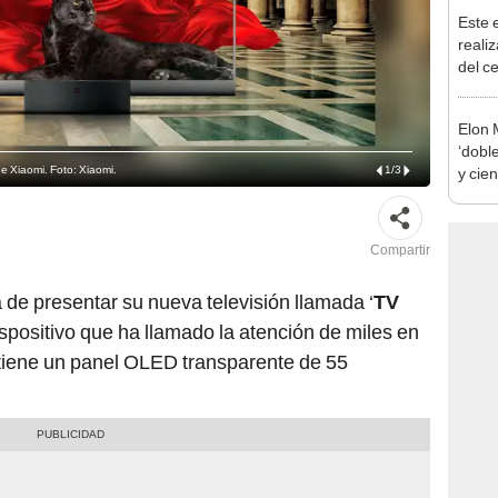
Este 
realiz
del ce
cuant
Elon 
‘doble
e Xiaomi. Foto: Xiaomi.
1
/
3
y cie
critic
Compartir
 de presentar su nueva televisión llamada ‘
TV
dispositivo que ha llamado la atención de miles en
 tiene un panel OLED transparente de 55