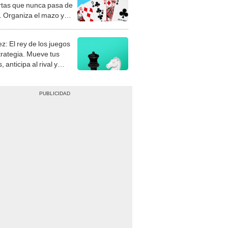
rtas que nunca pasa de
 Organiza el mazo y
stra tu habilidad.
z: El rey de los juegos
trategia. Mueve tus
, anticipa al rival y
gue el jaque mate.