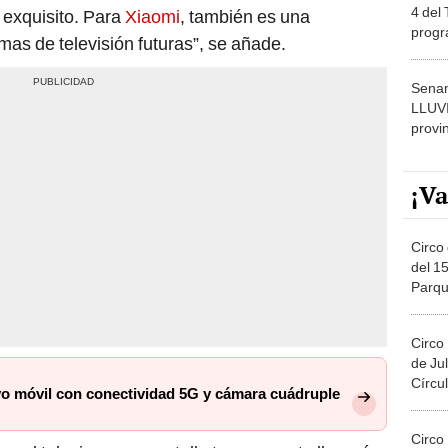
4 del
 exquisito. Para
Xiaomi
, también es una
progr
mas de televisión futuras”, se añade.
dónde
Senam
LLUV
provi
¡Va
Circo 
del 15
Parqu
Migue
Circo
de Jul
Círcul
evo móvil con conectividad 5G y cámara cuádruple
Circo