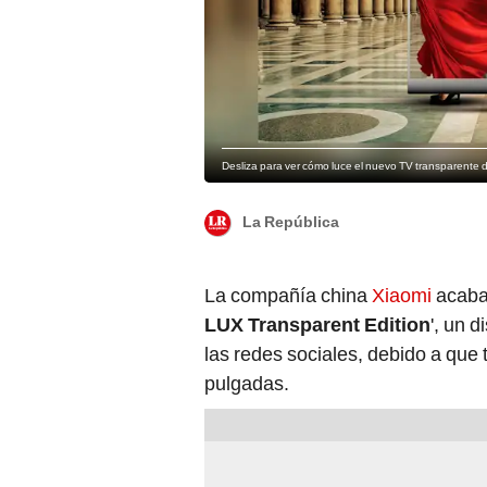
Desliza para ver cómo luce el nuevo TV transparente d
La República
La compañía china
Xiaomi
acaba
LUX Transparent Edition
', un 
las redes sociales, debido a que
pulgadas.