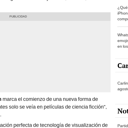
¿Qué 
iPhon
compr
usad
Whats
emojis
en lo
Car
Carli
agost
n
marca el comienzo de una nueva forma de
es solo se veía en películas de ciencia ficción”,
No
.
ación perfecta de tecnología de visualización de
Partid