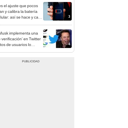
es el ajuste que pocos
an y calibra la batería
3
lular: así se hace y cada
os días
Musk implementa una
 verificación’ en Twitter
4
ntos de usuarios lo
an