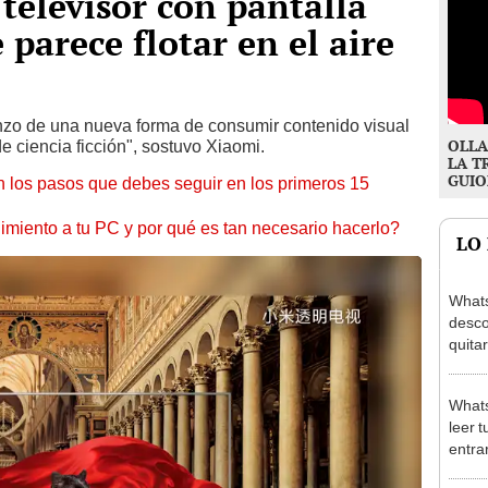
televisor con pantalla
parece flotar en el aire
nzo de una nueva forma de consumir contenido visual
OLLA
e ciencia ficción", sostuvo Xiaomi.
LA T
GUIO
 los pasos que debes seguir en los primeros 15
miento a tu PC y por qué es tan necesario hacerlo?
LO
Whats
desco
quitar
[FOT
What
leer 
entrar
[FOT