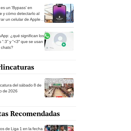
es un 'Bypass' en
e y cómo detectarlo al
ar un celular de Apple
o?
App: ¿qué significan los
 “:3” y “<3″ que se usan
s chats?
lincaturas
ncatura del sábado 8 de
o de 2026
tas Recomendadas
os de Liga 1 en la fecha