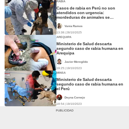
RABIA
Casos de rabia en Perú no son
atendidos con urgencia:
mordeduras de animales se
incrementa en Arequipa y la
Amazonía
Vania Ramos
13:38 | 28/10/2025
AREQUIPA
Ministerio de Salud descarta
segundo caso de rabia humana en
Arequipa
Javier Meregildo
19:25 | 19/10/2023
MINSA
Ministerio de Salud descarta
segundo caso de rabia humana en
el Perú
Deyna Cornejo
18:54 | 19/10/2023