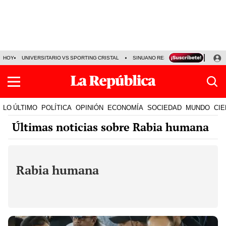
HOY
UNIVERSITARIO VS SPORTING CRISTAL
SINUANO RESULTADOS HOY
CA
LO ÚLTIMO
POLÍTICA
OPINIÓN
ECONOMÍA
SOCIEDAD
MUNDO
CIE
Últimas noticias sobre Rabia humana
Rabia humana