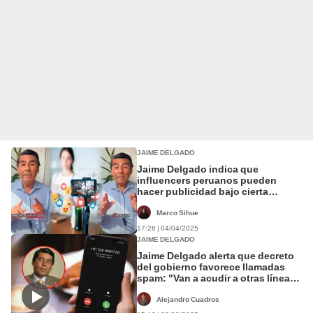
JAIME DELGADO
Jaime Delgado indica que
influencers peruanos pueden
hacer publicidad bajo cierta
condición: "Tienen que revelar la
naturaleza publicitaria"
Marco Sihue
17:26 | 04/04/2025
JAIME DELGADO
Jaime Delgado alerta que decreto
del gobierno favorece llamadas
spam: "Van a acudir a otras líneas
telefónicas"
Alejandro Cuadros