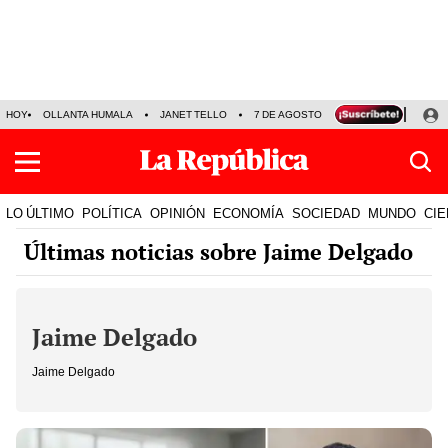
HOY
OLLANTA HUMALA
JANET TELLO
7 DE AGOSTO
TINKA RESULTADOS
LO ÚLTIMO
POLÍTICA
OPINIÓN
ECONOMÍA
SOCIEDAD
MUNDO
CIE
Últimas noticias sobre Jaime Delgado
Jaime Delgado
Jaime Delgado