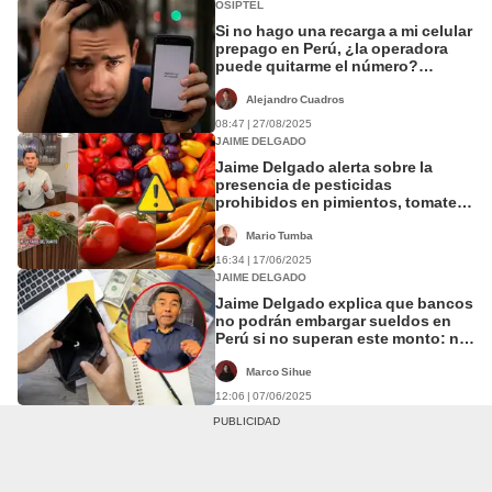
OSIPTEL
Si no hago una recarga a mi celular
prepago en Perú, ¿la operadora
puede quitarme el número?
Especialista y Osiptel aclaran
Alejandro Cuadros
08:47 | 27/08/2025
JAIME DELGADO
Jaime Delgado alerta sobre la
presencia de pesticidas
prohibidos en pimientos, tomates
y ajíes comercializados en
supermercados de Miraflores, La
Mario Tumba
Molina y San Borja
16:34 | 17/06/2025
JAIME DELGADO
Jaime Delgado explica que bancos
no podrán embargar sueldos en
Perú si no superan este monto: no
aplica en deudas por alimento
Marco Sihue
12:06 | 07/06/2025