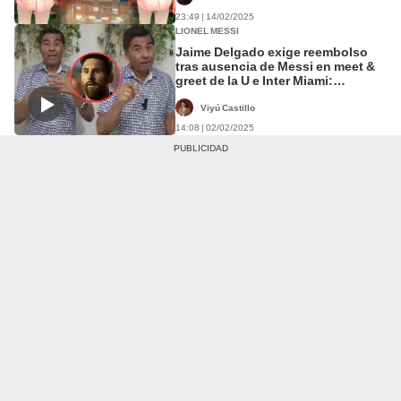
23:49 | 14/02/2025
LIONEL MESSI
Jaime Delgado exige reembolso
tras ausencia de Messi en meet &
greet de la U e Inter Miami:
"Usuario tiene derecho a la
devolución del dinero"
Viyú Castillo
14:08 | 02/02/2025