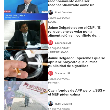
reconocimiento debe ser
reconceptualizado como un
derecho y no como una gracia del
gobierno”
Rumi Cevallos
18:29 | 13/01/2023
LECHE
Jaime Delgado sobre el CNP: “El
rol que tiene es velar por la
alimentación sin conflicto de
interés”
Economía LR
08:06 | 08/05/2022
JAIME DELGADO
Jaime Delgado: Esperemos que se
apruebe proyecto que elimina
publicidad de cigarrillos
Sociedad LR
10:12 | 14/07/2021
IMPRESA
Caen fondos de AFP, pero la SBS y
el MEF piden calma
Rumi Cevallos
07:43 | 25/03/2020