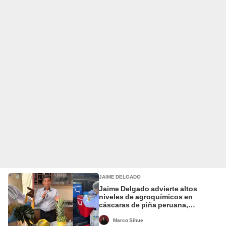
JAIME DELGADO
Jaime Delgado advierte altos
niveles de agroquímicos en
cáscaras de piña peruana,
mientras que fruta se exporta a
países como EE. UU.
Marco Sihue