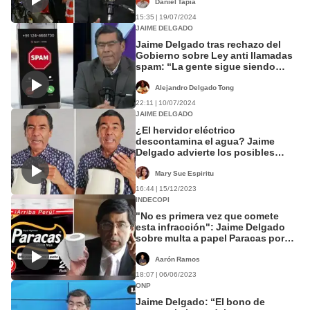
Daniel Tapia
15:35 | 19/07/2024
JAIME DELGADO
Jaime Delgado tras rechazo del
Gobierno sobre Ley anti llamadas
spam: “La gente sigue siendo
mortificada”
Alejandro Delgado Tong
22:11 | 10/07/2024
JAIME DELGADO
¿El hervidor eléctrico
descontamina el agua? Jaime
Delgado advierte los posibles
peligros
Mary Sue Espiritu
16:44 | 15/12/2023
INDECOPI
"No es primera vez que comete
esta infracción": Jaime Delgado
sobre multa a papel Paracas por
publicidad falsa
Aarón Ramos
18:07 | 06/06/2023
ONP
Jaime Delgado: “El bono de