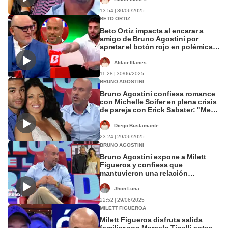
13:54 | 30/06/2025
BETO ORTIZ
Beto Ortiz impacta al encarar a
amigo de Bruno Agostini por
apretar el botón rojo en polémica
pregunta sobre Shirley Arica
Aldair Illanes
11:28 | 30/06/2025
BRUNO AGOSTINI
Bruno Agostini confiesa romance
con Michelle Soifer en plena crisis
de pareja con Erick Sabater: "Me
contaba los problemas"
Diego Bustamante
23:24 | 29/06/2025
BRUNO AGOSTINI
Bruno Agostini expone a Milett
Figueroa y confiesa que
mantuvieron una relación
clandestina: “Fue dos veces a mi
casa”
Jhon Luna
22:52 | 29/06/2025
MILETT FIGUEROA
Milett Figueroa disfruta salida
familiar con Marcelo Tinelli antes