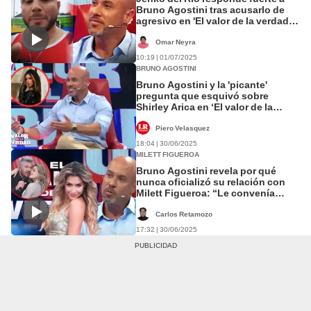
Bruno Agostini tras acusarlo de
agresivo en 'El valor de la verdad':
"No seas hipócrita"
Omar Neyra
10:19 | 01/07/2025
BRUNO AGOSTINI
Bruno Agostini y la 'picante'
pregunta que esquivó sobre
Shirley Arica en ‘El valor de la
verdad’: ¿cuál fue?
Piero Velasquez
18:04 | 30/06/2025
MILETT FIGUEROA
Bruno Agostini revela por qué
nunca oficializó su relación con
Milett Figueroa: “Le convenía
estar soltera”
Carlos Retamozo
17:32 | 30/06/2025