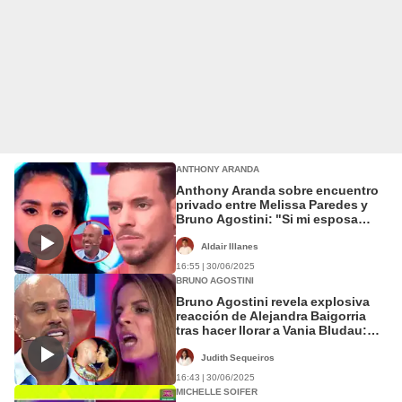
ANTHONY ARANDA
Anthony Aranda sobre encuentro
privado entre Melissa Paredes y
Bruno Agostini: "Si mi esposa
siendo soltera se divirtió, bien, se
lo celebro"
Aldair Illanes
16:55 | 30/06/2025
BRUNO AGOSTINI
Bruno Agostini revela explosiva
reacción de Alejandra Baigorria
tras hacer llorar a Vania Bludau:
"Es una mala perdedora"
Judith Sequeiros
16:43 | 30/06/2025
MICHELLE SOIFER