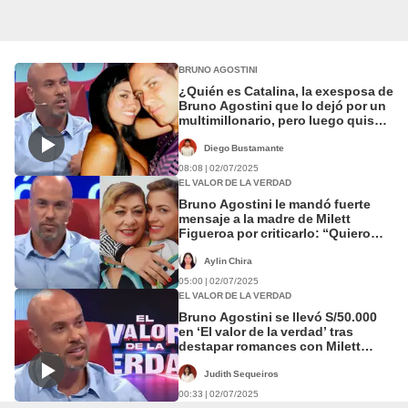
BRUNO AGOSTINI
¿Quién es Catalina, la exesposa de
Bruno Agostini que lo dejó por un
multimillonario, pero luego quiso
volver con él?
Diego Bustamante
08:08 | 02/07/2025
EL VALOR DE LA VERDAD
Bruno Agostini le mandó fuerte
mensaje a la madre de Milett
Figueroa por criticarlo: “Quiero
que me escuche bien”
Aylin Chira
05:00 | 02/07/2025
EL VALOR DE LA VERDAD
Bruno Agostini se llevó S/50.000
en ‘El valor de la verdad’ tras
destapar romances con Milett
Figueroa y otras figuras
Judith Sequeiros
00:33 | 02/07/2025