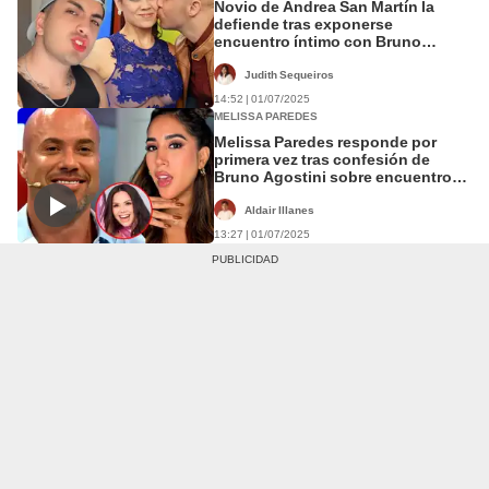
Novio de Andrea San Martín la
defiende tras exponerse
encuentro íntimo con Bruno
Agostini: "En su soltería, hizo lo
que mejor le pareció"
Judith Sequeiros
14:52 | 01/07/2025
MELISSA PAREDES
Melissa Paredes responde por
primera vez tras confesión de
Bruno Agostini sobre encuentro
íntimo: "Es un tema privado"
Aldair Illanes
13:27 | 01/07/2025