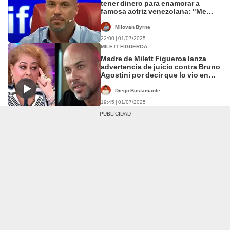
tener dinero para enamorar a
famosa actriz venezolana: "Me
robé un trago"
Milovan Byrne
22:00 | 01/07/2025
MILETT FIGUEROA
Madre de Milett Figueroa lanza
advertencia de juicio contra Bruno
Agostini por decir que lo vio en
toalla: "Lo meto a la cárcel"
Diego Bustamante
19:45 | 01/07/2025