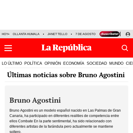
HOY
OLLANTA HUMALA
JANET TELLO
7 DE AGOSTO
TINKA RESULTADOS
LO ÚLTIMO
POLÍTICA
OPINIÓN
ECONOMÍA
SOCIEDAD
MUNDO
CIE
Últimas noticias sobre Bruno Agostini
Bruno Agostini
Bruno Agostini es un modelo español nacido en Las Palmas de Gran
Canaria, ha participado en diferentes realities de competencia entre
ellos Combate En la parte sentimental, ha sido relacionado con
diferentes artistas de la farándula pero actualmente se mantiene
soltero.