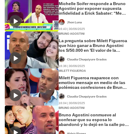
Michelle Soifer responde a Bruno
Agostini por exponer supuesta
infidelidad a Erick Sabater: “Me
decepcioné de él”
Jhon Luna
16:43 | 30/06/2025
BRUNO AGOSTINI
La pregunta sobre Milett Figueroa
que hizo ganar a Bruno Agostini
los S/50.000 en 'El valor de la
verdad'
Claudia Chuquiyure Grados
16:36 | 30/06/2025
MILETT FIGUEROA
Milett Figueroa reaparece con
emotivo mensaje en medio de las
polémicas confesiones de Bruno
Agostini: "Por el amor de Dios"
Claudia Chuquiyure Grados
16:04 | 30/06/2025
BRUNO AGOSTINI
Bruno Agostini conmueve al
confesar que su esposa lo
abandonó y lo dejó en la calle por
un hombre millonario: "Me dolió
mucho"
Aldair Illanes