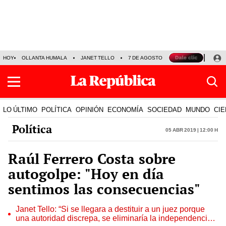
HOY
OLLANTA HUMALA
JANET TELLO
7 DE AGOSTO
TINKA RESULTADOS
LO ÚLTIMO
POLÍTICA
OPINIÓN
ECONOMÍA
SOCIEDAD
MUNDO
CIE
Política
05 Abr 2019 | 12:00 h
Raúl Ferrero Costa sobre
autogolpe: "Hoy en día
sentimos las consecuencias"
Janet Tello: “Si se llegara a destituir a un juez porque
una autoridad discrepa, se eliminaría la independencia