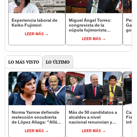
Experiencia laboral de
Miguel Ángel Torres:
Perfi
Keiko Fujimori
congresista de la
Gabin
cúpula fujimorista
gobi
LEER MÁS
controlará el primer año
Fujim
LEER MÁS
del Senado
LO MÁS VISTO
LO ÚLTIMO
Norma Yarrow defiende
Más de 50 candidatos a
Caso
reelección encubierta
alcaldes a nivel
Fisca
de López Aliaga: "Allá el
nacional renuncian y
inhab
Jurado que se deja
dan paso a la reelección
exco
LEER MÁS
LEER MÁS
sacar la vuelta"
encubierta
fujim
Cord