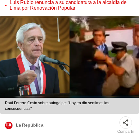
judicial”
Luis Rubio renuncia a su candidatura a la alcaldía de
Lima por Renovación Popular
Raúl Ferrero Costa sobre autogolpe: "Hoy en día sentimos las
consecuencias"
La República
Compartir