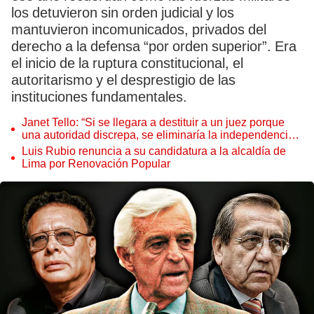
los detuvieron sin orden judicial y los
mantuvieron incomunicados, privados del
derecho a la defensa “por orden superior”. Era
el inicio de la ruptura constitucional, el
autoritarismo y el desprestigio de las
instituciones fundamentales.
Janet Tello: “Si se llegara a destituir a un juez porque
una autoridad discrepa, se eliminaría la independencia
judicial”
Luis Rubio renuncia a su candidatura a la alcaldía de
Lima por Renovación Popular