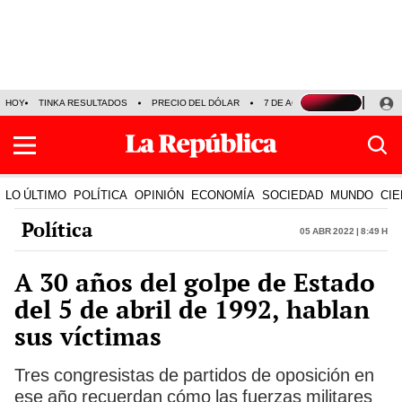
HOY
TINKA RESULTADOS
PRECIO DEL DÓLAR
7 DE AGOSTO
OLLANTA H
LO ÚLTIMO
POLÍTICA
OPINIÓN
ECONOMÍA
SOCIEDAD
MUNDO
CIE
Política
05 Abr 2022 | 8:49 h
A 30 años del golpe de Estado
del 5 de abril de 1992, hablan
sus víctimas
Tres congresistas de partidos de oposición en
ese año recuerdan cómo las fuerzas militares