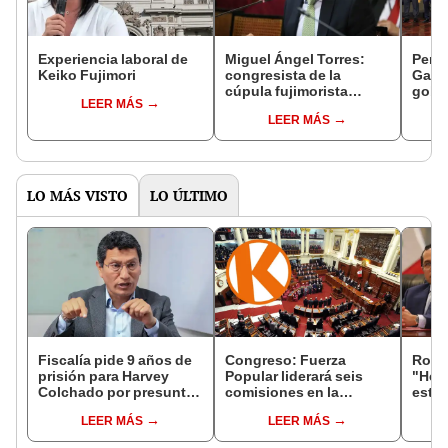
Experiencia laboral de
Miguel Ángel Torres:
Perfi
Keiko Fujimori
congresista de la
Gabin
cúpula fujimorista
gobi
LEER MÁS
controlará el primer año
Fujim
LEER MÁS
del Senado
LO MÁS VISTO
LO ÚLTIMO
Fiscalía pide 9 años de
Congreso: Fuerza
Robe
prisión para Harvey
Popular liderará seis
"Hem
Colchado por presunta
comisiones en la
estra
negociación
Cámara de Diputados
la le
LEER MÁS
LEER MÁS
incompatible y falsedad
conoc
ideológica