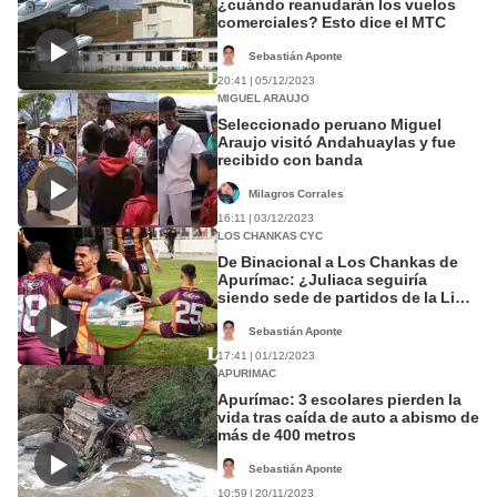
¿cuándo reanudarán los vuelos
comerciales? Esto dice el MTC
Sebastián Aponte
20:41 | 05/12/2023
MIGUEL ARAUJO
Seleccionado peruano Miguel
Araujo visitó Andahuaylas y fue
recibido con banda
Milagros Corrales
16:11 | 03/12/2023
LOS CHANKAS CYC
De Binacional a Los Chankas de
Apurímac: ¿Juliaca seguiría
siendo sede de partidos de la Liga
1?
Sebastián Aponte
17:41 | 01/12/2023
APURIMAC
Apurímac: 3 escolares pierden la
vida tras caída de auto a abismo de
más de 400 metros
Sebastián Aponte
10:59 | 20/11/2023