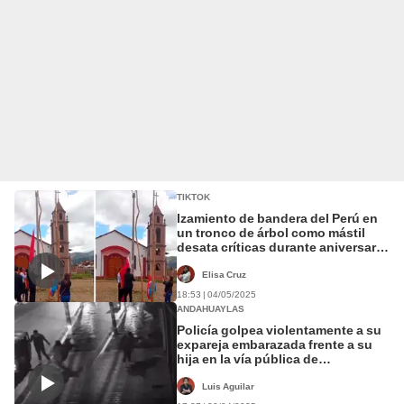
TIKTOK
Izamiento de bandera del Perú en
un tronco de árbol como mástil
desata críticas durante aniversario
de centro poblado en
Andahuaylas
Elisa Cruz
18:53 | 04/05/2025
ANDAHUAYLAS
Policía golpea violentamente a su
expareja embarazada frente a su
hija en la vía pública de
Andahuaylas
Luis Aguilar