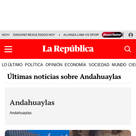
HOY
SINUANO RESULTADOS HOY
ALIANZA LIMA VS SPORT BOYS
JORGE MES
LO ÚLTIMO
POLÍTICA
OPINIÓN
ECONOMÍA
SOCIEDAD
MUNDO
CIE
Últimas noticias sobre Andahuaylas
Andahuaylas
Andahuaylas