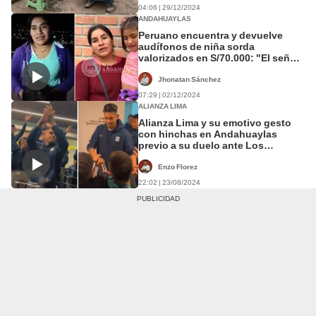
04:06 | 29/12/2024
ANDAHUAYLAS
Peruano encuentra y devuelve
audífonos de niña sorda
valorizados en S/70.000: "El señor
no quiso recibir nada de plata"
Jhonatan Sánchez
07:29 | 02/12/2024
ALIANZA LIMA
Alianza Lima y su emotivo gesto
con hinchas en Andahuaylas
previo a su duelo ante Los
Chankas
Enzo Florez
22:02 | 23/08/2024