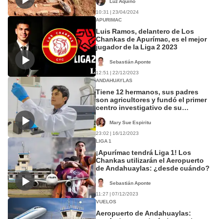
Luz Aquino
10:31 | 23/04/2024
APURIMAC
Luis Ramos, delantero de Los
Chankas de Apurímac, es el mejor
jugador de la Liga 2 2023
Sebastián Aponte
12:51 | 22/12/2023
ANDAHUAYLAS
Tiene 12 hermanos, sus padres
son agricultores y fundó el primer
centro investigativo de su
universidad
Mary Sue Espiritu
23:02 | 16/12/2023
LIGA 1
¡Apurímac tendrá Liga 1! Los
Chankas utilizarán el Aeropuerto
de Andahuaylas: ¿desde cuándo?
Sebastián Aponte
11:27 | 07/12/2023
VUELOS
Aeropuerto de Andahuaylas: