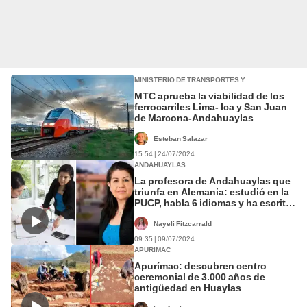
MINISTERIO DE TRANSPORTES Y
COMUNICACIONES (MTC)
MTC aprueba la viabilidad de los
ferrocarriles Lima- Ica y San Juan
de Marcona-Andahuaylas
Esteban Salazar
15:54 | 24/07/2024
ANDAHUAYLAS
La profesora de Andahuaylas que
triunfa en Alemania: estudió en la
PUCP, habla 6 idiomas y ha escrito
más de 15 libros
Nayeli Fitzcarrald
09:35 | 09/07/2024
APURIMAC
Apurímac: descubren centro
ceremonial de 3.000 años de
antigüedad en Huaylas