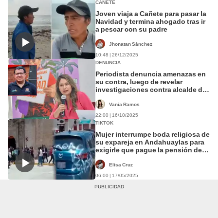
CAÑETE
Joven viaja a Cañete para pasar la
Navidad y termina ahogado tras ir
a pescar con su padre
Jhonatan Sánchez
10:48 | 26/12/2025
DENUNCIA
Periodista denuncia amenazas en
su contra, luego de revelar
investigaciones contra alcalde de
Andahuaylas
Vania Ramos
22:00 | 16/10/2025
TIKTOK
Mujer interrumpe boda religiosa de
su expareja en Andahuaylas para
exigirle que pague la pensión de
su hijo y terminan en la comisaría
Elisa Cruz
06:00 | 17/05/2025