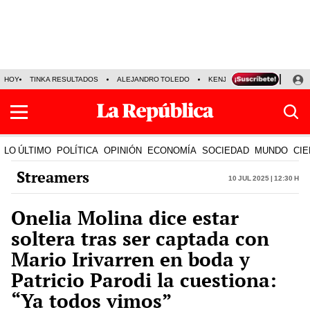
HOY
TINKA RESULTADOS
ALEJANDRO TOLEDO
KENJI FUJIMORI
PRECIO
LO ÚLTIMO
POLÍTICA
OPINIÓN
ECONOMÍA
SOCIEDAD
MUNDO
CIE
Streamers
10 Jul 2025 | 12:30 h
Onelia Molina dice estar
soltera tras ser captada con
Mario Irivarren en boda y
Patricio Parodi la cuestiona:
“Ya todos vimos”