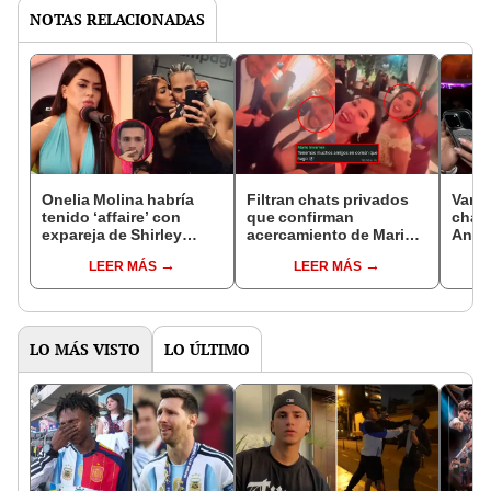
NOTAS RELACIONADAS
Onelia Molina habría
Filtran chats privados
Vani
tenido ‘affaire’ con
que confirman
chats
expareja de Shirley
acercamiento de Mario
Ande
Arica tras video de
Irivarren y Onelia Molina
mand
LEER MÁS
LEER MÁS
Mario Irivarren, asegura
tras ser ampayados en
mensa
Flor Ortola
boda
Molin
atrac
LO MÁS VISTO
LO ÚLTIMO