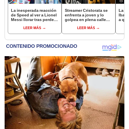
La inesperada reacción
Streamer Cristorata se
La Ve
de Speed al ver a Lionel
enfrenta a joven y lo
Ibai 
Messi llorar tras perder
golpea en plena calle
a qué
la final del Mundial ante
tras molestarlo en vivo
grati
LEER MÁS
LEER MÁS
España
del s
Twit
TikT