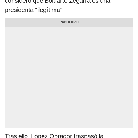
consideró que Boluarte Zegarra es una
presidenta “ilegítima”.
Tras ello, López Obrador traspasó la