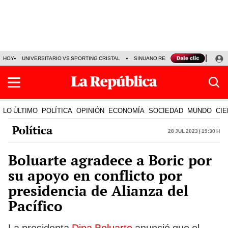
HOY
UNIVERSITARIO VS SPORTING CRISTAL
SINUANO RESULTADOS HOY
CA
LO ÚLTIMO
POLÍTICA
OPINIÓN
ECONOMÍA
SOCIEDAD
MUNDO
CIE
Política
28 Jul 2023 | 19:30 h
Boluarte agradece a Boric por
su apoyo en conflicto por
presidencia de Alianza del
Pacífico