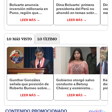
Boluarte anuncia
Dina Boluarte: primera
Dina 
inversión millonaria en
presidenta del Perú no
verif
Puno, región que
ahondó en temas sobre
mensa
radicaliza su protesta
violencia de género
28 de
LEER MÁS
LEER MÁS
pidiendo su renuncia
LO MÁS VISTO
LO ÚLTIMO
Gunther Gonzáles
Gobierno otorgó salvo
Keiko
señala que posición de
conducto a Betssy
desc
Roberto Burneo sobre
Chávez y exministra
pida 
reelección de López
viajó a México en la
Bets
LEER MÁS
LEER MÁS
Aliaga no representan al
madrugada
dentr
JNE
facul