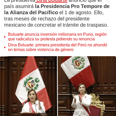
La presidenta
Dina Boluarte
anunció que el
país asumirá
la Presidencia Pro Tempore de
la Alianza del Pacífico
el 1 de agosto. Ello,
tras meses de rechazo del presidente
mexicano de concretar el trámite de traspaso.
Boluarte anuncia inversión millonaria en Puno, región
que radicaliza su protesta pidiendo su renuncia
Dina Boluarte: primera presidenta del Perú no ahondó
en temas sobre violencia de género