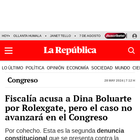
HOY
OLLANTA HUMALA
JANET TELLO
7 DE AGOSTO
TINKA RESULTADOS
LO ÚLTIMO
POLÍTICA
OPINIÓN
ECONOMÍA
SOCIEDAD
MUNDO
CIE
Congreso
28 May 2024 | 7:12 h
Fiscalía acusa a Dina Boluarte
por Rolexgate, pero el caso no
avanzará en el Congreso
Por cohecho. Esta es la segunda
denuncia
constitucional
que se presenta contra la