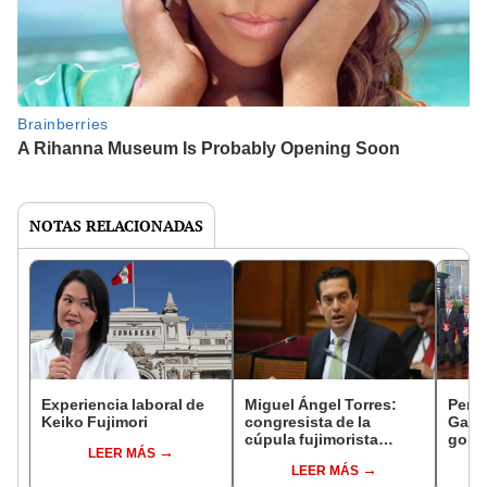
NOTAS RELACIONADAS
Experiencia laboral de
Miguel Ángel Torres:
Perfi
Keiko Fujimori
congresista de la
Gabin
cúpula fujimorista
gobi
LEER MÁS
controlará el primer año
Fujim
LEER MÁS
del Senado