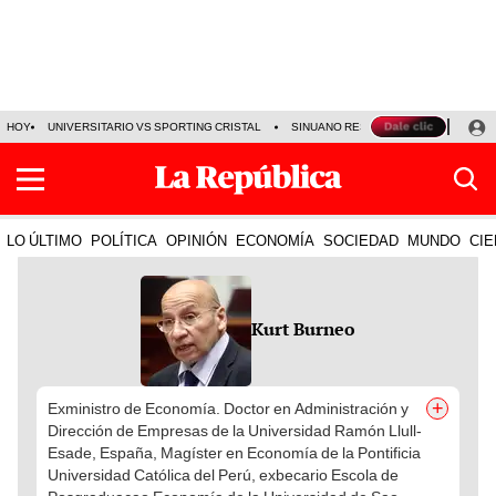
HOY
UNIVERSITARIO VS SPORTING CRISTAL
SINUANO RESULTADOS HOY
CA
LO ÚLTIMO
POLÍTICA
OPINIÓN
ECONOMÍA
SOCIEDAD
MUNDO
CIE
Kurt Burneo
+
Exministro de Economía. Doctor en Administración y
Dirección de Empresas de la Universidad Ramón Llull-
Esade, España, Magíster en Economía de la Pontificia
Universidad Católica del Perú, exbecario Escola de