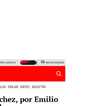
APA LEÓN XIV
NALDY SALDAÑA
INICIAR SESIÓN
LA BELLA LUZ
MAGALY MEDINA
HORÓS
LOS
DÓLAR
DATEC
BOLETÍN
chez, por Emilio