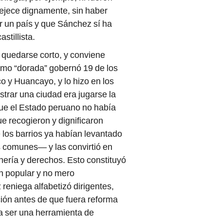
vejece dignamente, sin haber
ar un país y que Sánchez sí ha
stillista.
 quedarse corto, y conviene
omo “dorada” gobernó 19 de los
 y Huancayo, y lo hizo en los
istrar una ciudad era jugarse la
 que el Estado peruano no había
ue recogieron y dignificaron
 los barrios ya habían levantado
s comunes— y las convirtió en
nería y derechos. Esto constituyó
ión popular y no mero
reniega alfabetizó dirigentes,
ción antes de que fuera reforma
ía ser una herramienta de