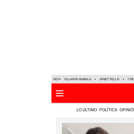
HOY
OLLANTA HUMALA
JANET TELLO
7 D
LO ÚLTIMO
POLÍTICA
OPINIÓ