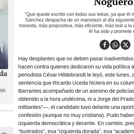
Noguero
"Que quede escrito con todas sus letras, ya que él 
Sánchez despacha de un manotazo al día siguiente 
honesta, más propositiva, más eficiente, más leal a l
él ha sido y promete 
Hay desplantes que no deben pasar inadvertidos
hacen contra quienes dedicaron su vida política a
da
periodista César Hildebrandt le leyó, este lunes
sentencia que Ricardo Uceda hiciera en su colu
o
ejo
Barrantes acompañado de un asesino de policías
obtenido a la hora undécima, ni a Jorge del Prad
militantes”—, el candidato tuvo delante una oport
confesión (aunque no muy cristiana). Pudo haber
izquierda democrática y decente. En cambio, pr
“ilustrados”, esa “izquierda dorada”, esa “acade