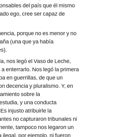
onsables del país que él mismo
tado ego, cree ser capaz de
nencia, porque no es menor y no
paña (una que ya había
s).
da, nos legó el Vaso de Leche,
 a enterrarlo. Nos legó la primera
a en guerrillas, de que un
on decencia y pluralismo. Y, en
samiento sobre la
 estudia, y una conducta
s injusto atribuirle la
ntes no capturaron tribunales ni
amente, tampoco nos legaron un
 ilegal, por ejemplo, ni fueron