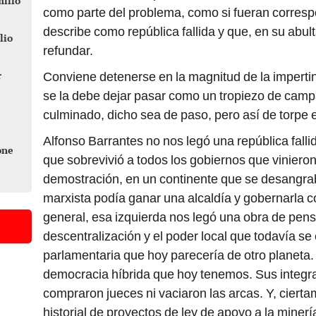
milio
como parte del problema, como si fueran corresp
describe como república fallida y que, en su abul
lio
refundar.
r
Conviene detenerse en la magnitud de la imperti
se la debe dejar pasar como un tropiezo de cam
culminado, dicho sea de paso, pero así de torpe e
Alfonso Barrantes no nos legó una república falli
one
que sobrevivió a todos los gobiernos que vinieron
demostración, en un continente que se desangrab
marxista podía ganar una alcaldía y gobernarla c
general, esa izquierda nos legó una obra de pen
descentralización y el poder local que todavía se
parlamentaria que hoy parecería de otro planeta. E
democracia híbrida que hoy tenemos. Sus integra
compraron jueces ni vaciaron las arcas. Y, ciert
historial de proyectos de ley de apoyo a la minería