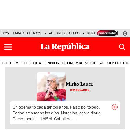
HOY
TINKA RESULTADOS
ALEJANDRO TOLEDO
KENJI FUJIMORI
PRECIO
LO ÚLTIMO
POLÍTICA
OPINIÓN
ECONOMÍA
SOCIEDAD
MUNDO
CIE
Mirko Lauer
OBSERVADOR
+
Un poemario cada tantos años. Falso politólogo.
Periodismo todos los días. Natación, casi a diario.
Doctor por la UNMSM. Caballero...