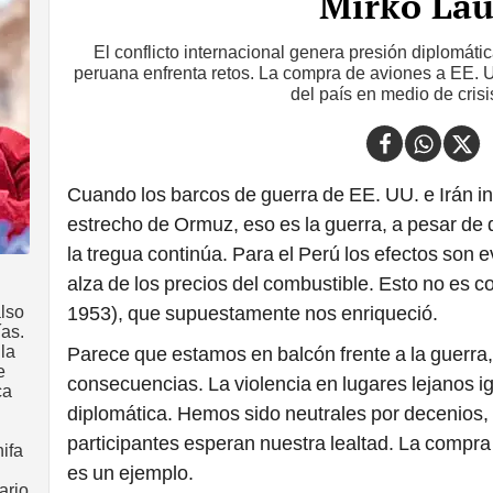
Mirko Lau
El conflicto internacional genera presión diplomáti
peruana enfrenta retos. La compra de aviones a EE. 
del país en medio de crisi
Cuando los barcos de guerra de EE. UU. e Irán i
estrecho de Ormuz, eso es la guerra, a pesar de
la tregua continúa. Para el Perú los efectos son
alza de los precios del combustible. Esto no es 
lso
1953), que supuestamente nos enriqueció.
ías.
 la
Parece que estamos en balcón frente a la guerra,
e
consecuencias. La violencia en lugares lejanos ig
ca
diplomática. Hemos sido neutrales por decenios,
participantes esperan nuestra lealtad. La compra
ifa
es un ejemplo.
ario