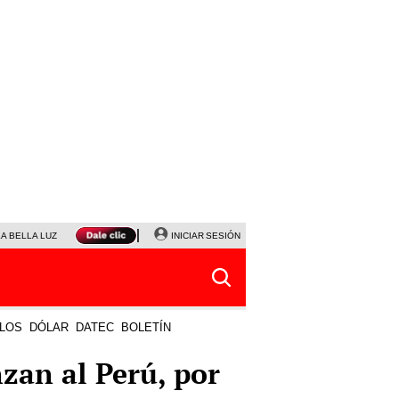
LA BELLA LUZ
MAGALY MEDINA
INICIAR SESIÓN
SINUANO RESULTADOS HOY
JANET TELLO
LOS
DÓLAR
DATEC
BOLETÍN
zan al Perú, por