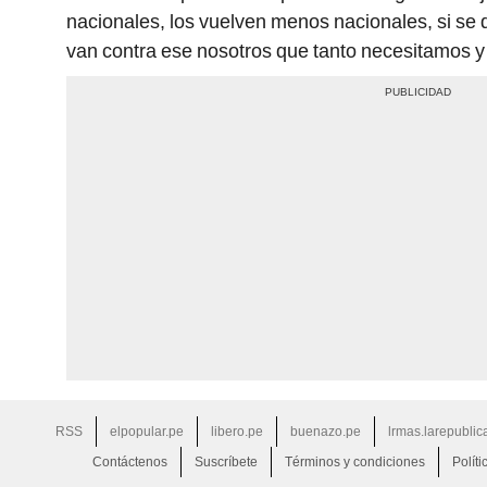
nacionales, los vuelven menos nacionales, si se 
van contra ese nosotros que tanto necesitamos y 
RSS
elpopular.pe
libero.pe
buenazo.pe
lrmas.larepublic
Contáctenos
Suscríbete
Términos y condiciones
Políti