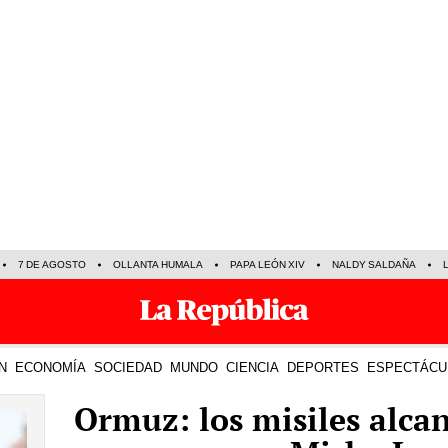
7 DE AGOSTO
OLLANTA HUMALA
PAPA LEÓN XIV
NALDY SALDAÑA
N
ECONOMÍA
SOCIEDAD
MUNDO
CIENCIA
DEPORTES
ESPECTÁCU
Ormuz: los misiles alcan