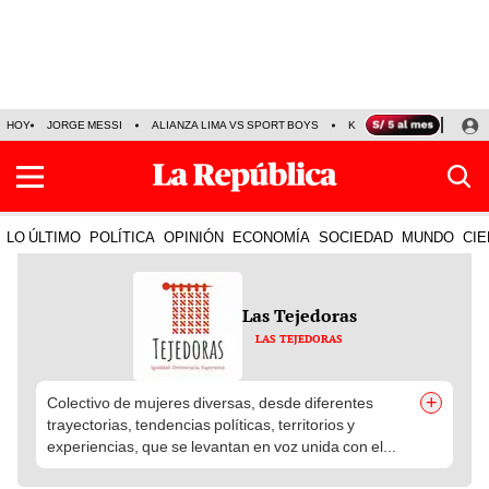
HOY
JORGE MESSI
ALIANZA LIMA VS SPORT BOYS
KENJI FUJIMORI
PRE
LO ÚLTIMO
POLÍTICA
OPINIÓN
ECONOMÍA
SOCIEDAD
MUNDO
CIE
Las Tejedoras
LAS TEJEDORAS
+
Colectivo de mujeres diversas, desde diferentes
trayectorias, tendencias políticas, territorios y
experiencias, que se levantan en voz unida con el...