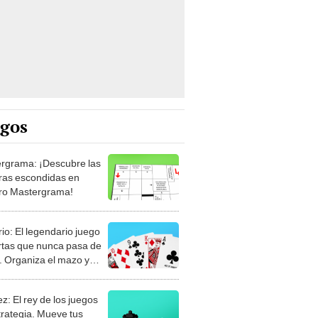
egos
rgrama: ¡Descubre las
ras escondidas en
ro Mastergrama!
rio: El legendario juego
rtas que nunca pasa de
 Organiza el mazo y
stra tu habilidad.
z: El rey de los juegos
trategia. Mueve tus