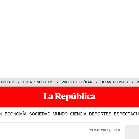
E AGOSTO
TINKA RESULTADOS
PRECIO DEL DÓLAR
OLLANTA HUMALA
P
N
ECONOMÍA
SOCIEDAD
MUNDO
CIENCIA
DEPORTES
ESPECTÁCU
23 Mar 2024 | 8:00 h