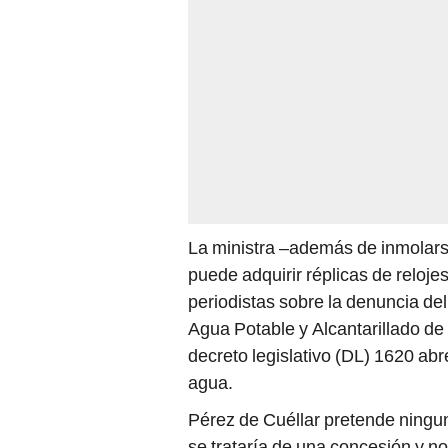
La ministra –además de inmolars
puede adquirir réplicas de reloje
periodistas sobre la denuncia de
Agua Potable y Alcantarillado d
decreto legislativo (DL) 1620 abre
agua.
Pérez de Cuéllar pretende ningu
se trataría de una concesión y n