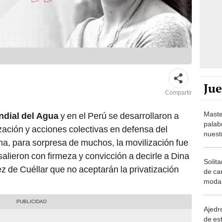
Ju
Compartir
Maste
ndial del Agua
y en el Perú se desarrollaron a
palab
zación y acciones colectivas en defensa del
nuest
ima, para sorpresa de muchos, la movilización fue
alieron con firmeza y convicción a decirle a Dina
Solita
z de Cuéllar que no aceptarán la privatización
de ca
moda.
demue
Ajedre
de es