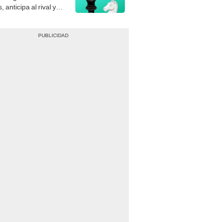
, anticipa al rival y
gue el jaque mate.