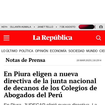
HOY
OLLANTA HUMALA
JANET TELLO
7 DE AGOSTO
TINKA RESULTADOS
LO ÚLTIMO
POLÍTICA
OPINIÓN
ECONOMÍA
SOCIEDAD
MUNDO
CIE
Notas de Prensa
20 Mar 2025 | 18:29 h
En Piura eligen a nueva
directiva de la junta nacional
de decanos de los Colegios de
Abogados del Perú