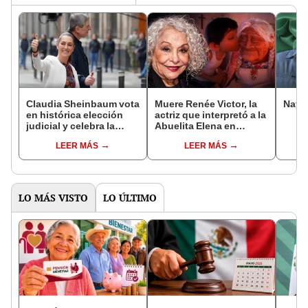
Claudia Sheinbaum vota
Muere Renée Victor, la
Nayi
en histórica elección
actriz que interpretó a la
judicial y celebra la
Abuelita Elena en
participación ciudadana
'Coco', a los 86 años
LEER MÁS
LEER MÁS
con un: “¡Viva la
tras lucha contra un
democracia!
linfoma
LO MÁS VISTO
LO ÚLTIMO