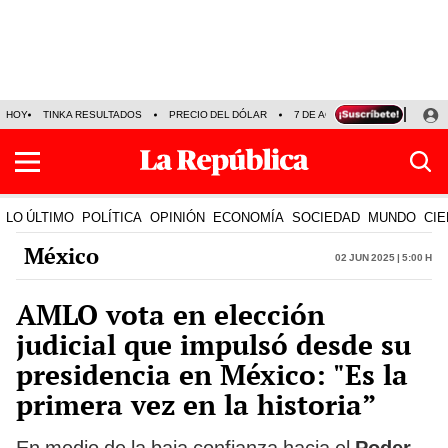
HOY
TINKA RESULTADOS
PRECIO DEL DÓLAR
7 DE AGOSTO
OLLANTA H
LO ÚLTIMO
POLÍTICA
OPINIÓN
ECONOMÍA
SOCIEDAD
MUNDO
CIE
México
02 Jun 2025 | 5:00 h
AMLO vota en elección
judicial que impulsó desde su
presidencia en México: "Es la
primera vez en la historia”