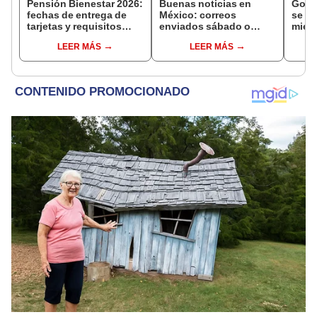
Pensión Bienestar 2026:
Buenas noticias en
Gobe
fechas de entrega de
México: correos
se se
tarjetas y requisitos
enviados sábado o
mien
para nuevos
domingo en juicios de
inves
LEER MÁS
LEER MÁS
beneficiarios
amparo serán válidos
narco
desde el siguiente día
cont
hábil