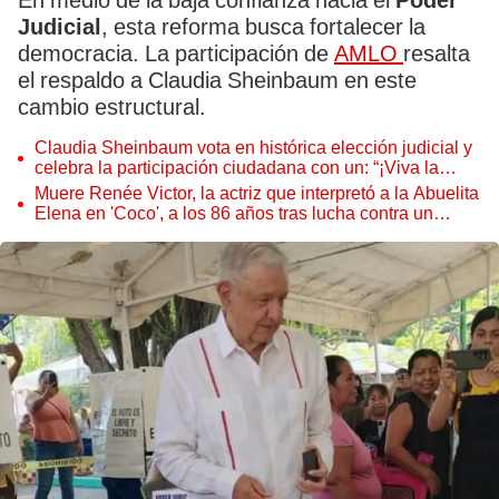
En medio de la baja confianza hacia el
Poder
Judicial
, esta reforma busca fortalecer la
democracia. La participación de
AMLO
resalta
el respaldo a Claudia Sheinbaum en este
cambio estructural.
Claudia Sheinbaum vota en histórica elección judicial y
celebra la participación ciudadana con un: “¡Viva la
democracia!
Muere Renée Victor, la actriz que interpretó a la Abuelita
Elena en 'Coco', a los 86 años tras lucha contra un
linfoma