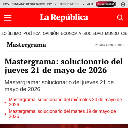
HOY
SINUANO RESULTADOS HOY
JORGE MESSI
ALIANZA LIMA VS SPORT BO
LO ÚLTIMO
POLÍTICA
OPINIÓN
ECONOMÍA
SOCIEDAD
MUNDO
CIE
Mastergrama
21 May 2026 | 3:19 h
Mastergrama: solucionario del
jueves 21 de mayo de 2026
Mastergrama: solucionario del jueves 21 de
mayo de 2026
Mastergrama: solucionario del miércoles 20 de mayo de
2026
Mastergrama: solucionario del martes 19 de mayo de
2026