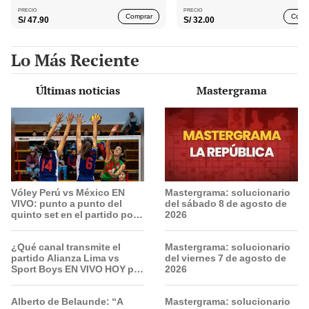
PRECIO
PRECIO
Comprar
Comp
S/
47.90
S/
32.00
Lo Más Reciente
Últimas noticias
Mastergrama
Vóley Perú vs México EN
Mastergrama: solucionario
VIVO: punto a punto del
del sábado 8 de agosto de
quinto set en el partido por
2026
la fecha 3 del Mundial sub
17 2026
¿Qué canal transmite el
Mastergrama: solucionario
partido Alianza Lima vs
del viernes 7 de agosto de
Sport Boys EN VIVO HOY por
2026
el Torneo Clausura de la
Liga 1 2026?
Alberto de Belaunde: “A
Mastergrama: solucionario