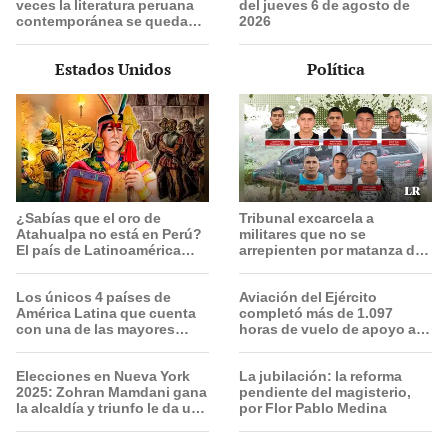
veces la literatura peruana
del jueves 6 de agosto de
contemporánea se queda
2026
solo en el lenguaje, en el
artificio y se olvida de la
Estados Unidos
Política
historia”
¿Sabías que el oro de
Tribunal excarcela a
Atahualpa no está en Perú?
militares que no se
El país de Latinoamérica
arrepienten por matanza de
donde ocultan el tesoro
cinco civiles
deseado por españoles
Los únicos 4 países de
Aviación del Ejército
América Latina que cuenta
completó más de 1.097
con una de las mayores
horas de vuelo de apoyo a
reservas de agua de la Tierra
operaciones militares de
riesgo
Elecciones en Nueva York
La jubilación: la reforma
2025: Zohran Mamdani gana
pendiente del magisterio,
la alcaldía y triunfo le da un
por Flor Pablo Medina
fuerte golpe a la era Trump