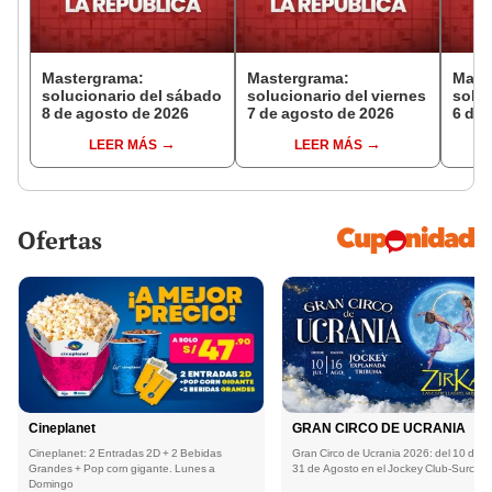
Mastergrama:
Mastergrama:
Mast
solucionario del sábado
solucionario del viernes
soluc
8 de agosto de 2026
7 de agosto de 2026
6 de 
LEER MÁS
LEER MÁS
Ofertas
Cineplanet
GRAN CIRCO DE UCRANIA
Cineplanet: 2 Entradas 2D + 2 Bebidas
Gran Circo de Ucrania 2026: del 10 de Ju
Grandes + Pop corn gigante. Lunes a
31 de Agosto en el Jockey Club-Surco
Domingo