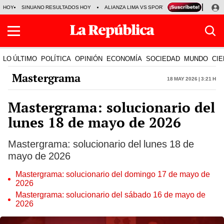
HOY
SINUANO RESULTADOS HOY
ALIANZA LIMA VS SPORT BOYS
JORGE MES
LO ÚLTIMO
POLÍTICA
OPINIÓN
ECONOMÍA
SOCIEDAD
MUNDO
CIE
Mastergrama
18 May 2026 | 3:21 h
Mastergrama: solucionario del
lunes 18 de mayo de 2026
Mastergrama: solucionario del lunes 18 de
mayo de 2026
Mastergrama: solucionario del domingo 17 de mayo de
2026
Mastergrama: solucionario del sábado 16 de mayo de
2026