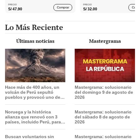
PRECIO
PRECIO
Comprar
Comp
S/
47.90
S/
32.00
Lo Más Reciente
Últimas noticias
Mastergrama
Hace más de 400 años, un
Mastergrama: solucionario
volcán de Perú sepultó
del domingo 9 de agosto de
pueblos y provocó uno de
2026
los veranos más fríos de la
historia: sigue bajo
Noruega y la histórica
Mastergrama: solucionario
monitoreo
alianza que renovó con 3
del sábado 8 de agosto de
países, incluido Perú, para
2026
frenar la deforestación de la
Amazonía al 2030
Buscan voluntarios sin
Mastergrama: solucionario