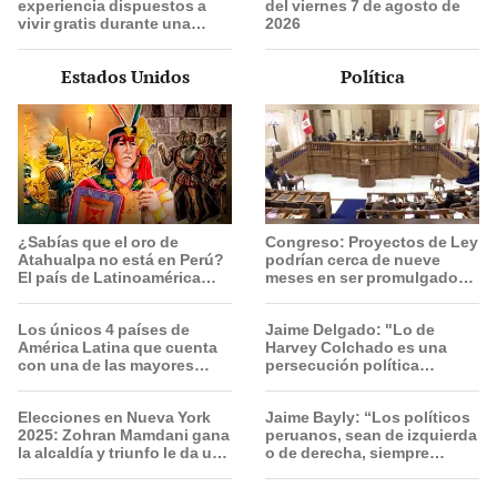
experiencia dispuestos a
del viernes 7 de agosto de
vivir gratis durante una
2026
semana: para cuidar
caballos, burros y otros
Estados Unidos
Política
animales rescatados en un
refugio por 2 horas
¿Sabías que el oro de
Congreso: Proyectos de Ley
Atahualpa no está en Perú?
podrían cerca de nueve
El país de Latinoamérica
meses en ser promulgados
donde ocultan el tesoro
por vía ordinaria
deseado por españoles
Los únicos 4 países de
Jaime Delgado: "Lo de
América Latina que cuenta
Harvey Colchado es una
con una de las mayores
persecución política
reservas de agua de la Tierra
horrible”
Elecciones en Nueva York
Jaime Bayly: “Los políticos
2025: Zohran Mamdani gana
peruanos, sean de izquierda
la alcaldía y triunfo le da un
o de derecha, siempre
fuerte golpe a la era Trump
encuentran la manera de
decepcionarte”