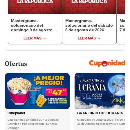
Mastergrama:
Mastergrama:
Mast
solucionario del
solucionario del sábado
soluc
domingo 9 de agosto de
8 de agosto de 2026
7 de 
2026
LEER MÁS
LEER MÁS
Ofertas
Cineplanet
GRAN CIRCO DE UCRANIA
Cineplanet: 2 Entradas 2D + 2 Bebidas
Gran Circo de Ucrania 2026: del 10 de Ju
Grandes + Pop corn gigante. Lunes a
31 de Agosto en el Jockey Club-Surco
Domingo