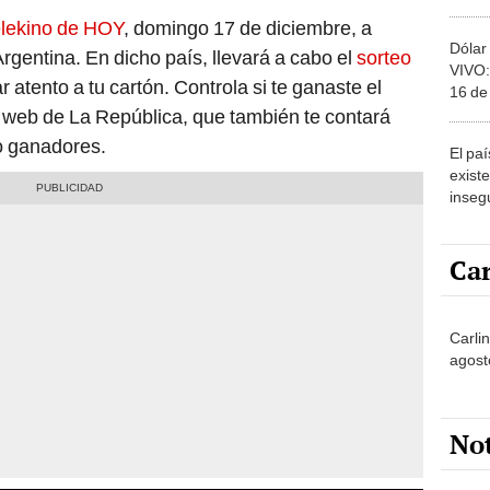
y dón
lekino de HOY
, domingo 17 de diciembre, a
Dólar
Argentina. En dicho país, llevará a cabo el
sorteo
VIVO:
r atento a tu cartón. Controla si te ganaste el
16 de
de Ca
a web de La República, que también te contará
o ganadores.
El pa
exist
insegu
Argen
Car
Carli
agost
No