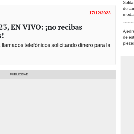
Solita
de ca
17/12/2023
moda.
demue
23, EN VIVO: ¡no recibas
Ajedre
s!
de es
piezas
 llamados telefónicos solicitando dinero para la
consi