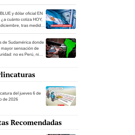
de ver el duelo
 BLUE y dólar oficial EN
 ¿a cuánto cotiza HOY,
 diciembre, tras medidas
puto?
ís de Sudamérica donde
e mayor sensación de
ridad: no es Perú, ni
tina
lincaturas
ncatura del jueves 6 de
o de 2026
tas Recomendadas