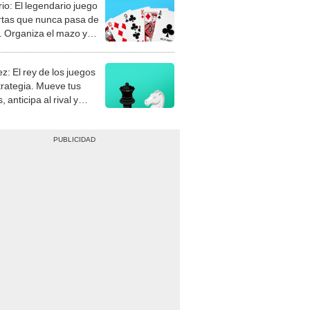
rio: El legendario juego
rtas que nunca pasa de
 Organiza el mazo y
stra tu habilidad.
z: El rey de los juegos
trategia. Mueve tus
, anticipa al rival y
gue el jaque mate.