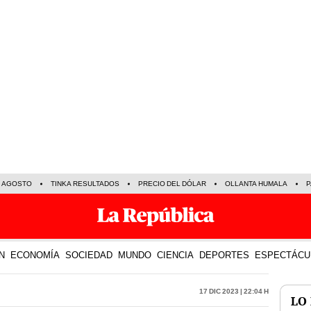
E AGOSTO
TINKA RESULTADOS
PRECIO DEL DÓLAR
OLLANTA HUMALA
P
N
ECONOMÍA
SOCIEDAD
MUNDO
CIENCIA
DEPORTES
ESPECTÁCU
17 Dic 2023 | 22:04 h
LO