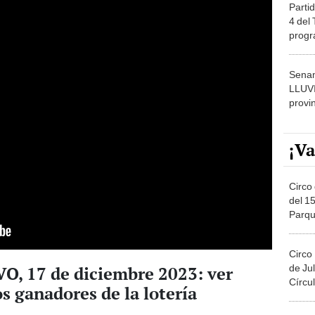
Partid
4 del
progr
dónde
Senam
LLUV
provi
¡Va
Circo 
del 15
Parqu
Migue
Circo
de Jul
, 17 de diciembre 2023: ver
Círcul
 ganadores de la lotería