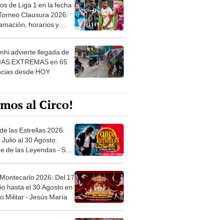
os de Liga 1 en la fecha
 Torneo Clausura 2026:
amación, horarios y
 ver
hi advierte llegada de
IAS EXTREMAS en 65
ncias desde HOY
mos al Circo!
de las Estrellas 2026:
 Julio al 30 Agosto.
e de las Leyendas - San
l
 Montecarlo 2026: Del 17
io hasta el 30 Agosto en
o Militar - Jesús María