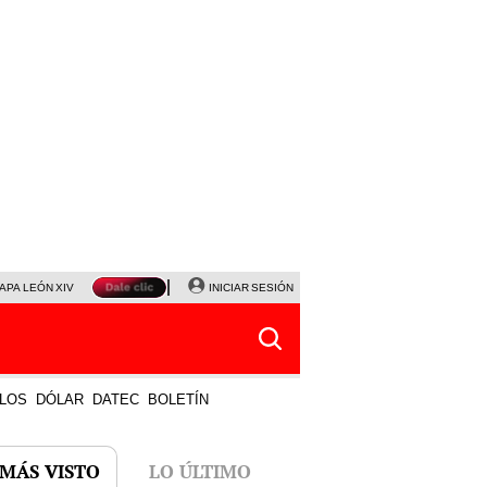
APA LEÓN XIV
NALDY SALDAÑA
INICIAR SESIÓN
LA BELLA LUZ
MAGALY MEDINA
HORÓS
LOS
DÓLAR
DATEC
BOLETÍN
 MÁS VISTO
LO ÚLTIMO