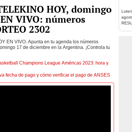
 TELEKINO HOY, domingo
Loter
, EN VIVO: números
agost
RESU
ORTEO 2302
4531,
Y EN VIVO. Apunta en tu agenda los números
omingo 17 de diciembre en la Argentina. ¡Controla tu
sketball Champions League Américas 2023: hora y
va fecha de pago y cómo verificar el pago de ANSES