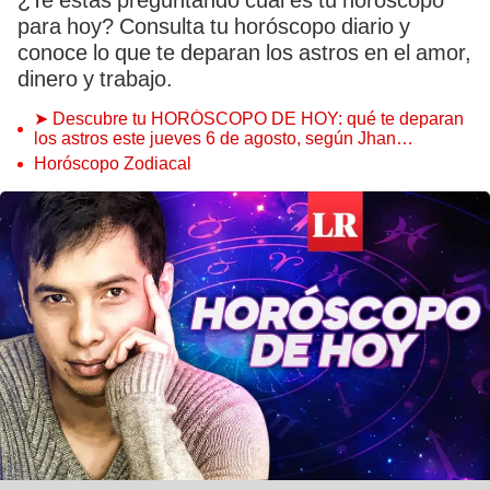
¿Te estás preguntando cuál es tu horóscopo
para hoy? Consulta tu horóscopo diario y
conoce lo que te deparan los astros en el amor,
dinero y trabajo.
➤ Descubre tu HORÓSCOPO DE HOY: qué te deparan
los astros este jueves 6 de agosto, según Jhan
Sandoval
Horóscopo Zodiacal