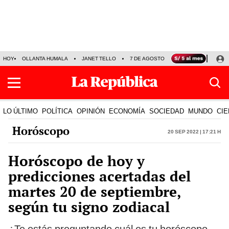
HOY
OLLANTA HUMALA
JANET TELLO
7 DE AGOSTO
TINKA RESULTADOS
LO ÚLTIMO
POLÍTICA
OPINIÓN
ECONOMÍA
SOCIEDAD
MUNDO
CIE
Horóscopo
20 Sep 2022 | 17:21 h
Horóscopo de hoy y
predicciones acertadas del
martes 20 de septiembre,
según tu signo zodiacal