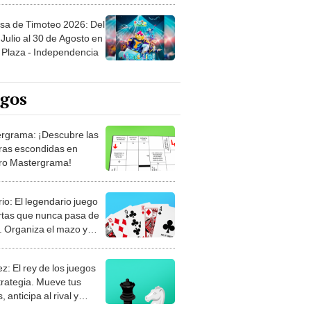
sa de Timoteo 2026: Del
Julio al 30 de Agosto en
Plaza - Independencia
egos
rgrama: ¡Descubre las
ras escondidas en
ro Mastergrama!
rio: El legendario juego
rtas que nunca pasa de
 Organiza el mazo y
stra tu habilidad.
z: El rey de los juegos
trategia. Mueve tus
, anticipa al rival y
gue el jaque mate.