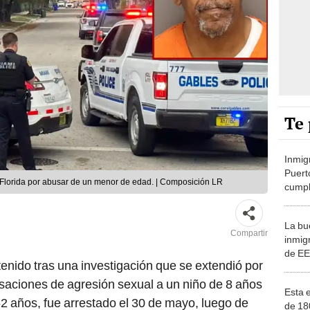
Te 
Inmigr
Puert
 Florida por abusar de un menor de edad. | Composición LR
cumpl
en tr
deten
La bu
Compartir
inmig
de EE
nido tras una investigación que se extendió por
DeSan
de mi
saciones de agresión sexual a un niño de 8 años
Esta e
62 años, fue arrestado el 30 de mayo, luego de
de 18