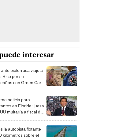
puede interesar
ante bielorrusa viajó a
o Rico por su
eaños con Green Card
ámite y ahora está
ida en Florida
ena noticia para
rantes en Florida: jueza
UU multaría a fiscal de
tis por aplicación de ley
gración
s la autopista flotante
0 kilómetros sobre el