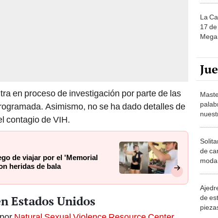
La Ca
17 de 
Mega 
Ju
a en proceso de investigación por parte de las
Maste
palab
 programada. Asimismo, no se ha dado detalles de
nuest
el contagio de VIH.
Solita
de ca
go de viajar por el 'Memorial
moda.
on heridas de bala
demue
Ajedre
en Estados Unidos
de es
piezas
 por
Natural Sexual Violence Resource Center
consi