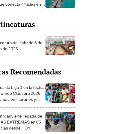
ue conecta 44 islas en
os Unidos
lincaturas
ncatura del sábado 8 de
o de 2026
tas Recomendadas
os de Liga 1 en la fecha
 Torneo Clausura 2026:
amación, horarios y
 ver
hi advierte llegada de
IAS EXTREMAS en 65
ncias desde HOY