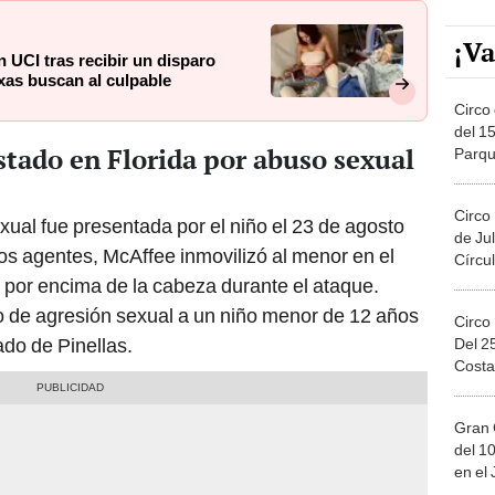
¡Va
UCI tras recibir un disparo
xas buscan al culpable
Circo 
del 15
tado en Florida por abuso sexual
Parqu
Migue
Circo
xual fue presentada por el niño el 23 de agosto
de Jul
os agentes, McAffee inmovilizó al menor en el
Círcul
 por encima de la cabeza durante el ataque.
 de agresión sexual a un niño menor de 12 años
Circo
ado de Pinellas.
Del 2
Costa
Gran 
del 10
en el