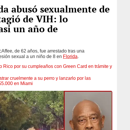
da abusó sexualmente de
tagió de VIH: lo
casi un año de
Affee, de 62 años, fue arrestado tras una
resión sexual a un niño de 8 en
Florida
.
rto Rico por su cumpleaños con Green Card en trámite y
rar cruelmente a su perro y lanzarlo por las
$5.000 en Miami