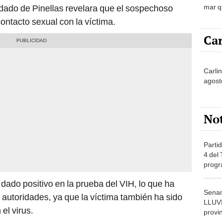
mar q
ondado de Pinellas revelara que el sospechoso
Estad
ontacto sexual con la víctima.
Car
Carli
agost
No
Partid
4 del
progr
dónde
ado positivo en la prueba del VIH, lo que ha
Senam
autoridades, ya que la víctima también ha sido
LLUV
el virus.
provi