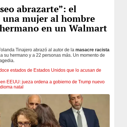
seo abrazarte”: el
e una mujer al hombre
u hermano en un Walmart
landa Tinajero abrazó al autor de la
masacre racista
ó a su hermano y a 22 personas más. Un momento de
ragedia.
oce estados de Estados Unidos que lo acusan de
s en EEUU: jueza ordena a gobierno de Trump nuevo
dioma natal