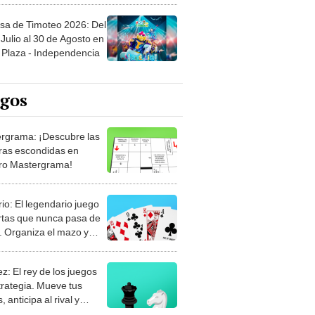
sa de Timoteo 2026: Del
Julio al 30 de Agosto en
Plaza - Independencia
egos
rgrama: ¡Descubre las
ras escondidas en
ro Mastergrama!
rio: El legendario juego
rtas que nunca pasa de
 Organiza el mazo y
stra tu habilidad.
z: El rey de los juegos
trategia. Mueve tus
, anticipa al rival y
gue el jaque mate.