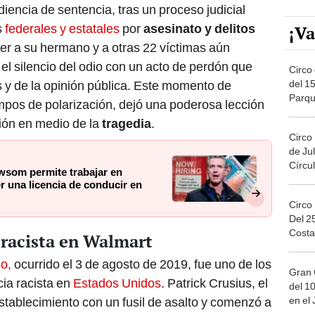
iencia de sentencia, tras un proceso judicial
s
federales y estatales
por
asesinato y delitos
¡Va
der a su hermano y a otras 22 víctimas aún
el silencio del odio con un acto de perdón que
Circo 
del 15
s y de la opinión pública. Este momento de
Parqu
mpos de polarización, dejó una poderosa lección
Migue
ión en medio de la
tragedia
.
Circo
de Jul
Círcul
wsom permite trabajar en
er una licencia de conducir en
Circo
Del 2
Costa
 racista en Walmart
o,
ocurrido el 3 de agosto de 2019, fue uno de los
Gran 
ia racista en
Estados Unidos
. Patrick Crusius, el
del 10
en el
establecimiento con un fusil de asalto y comenzó a