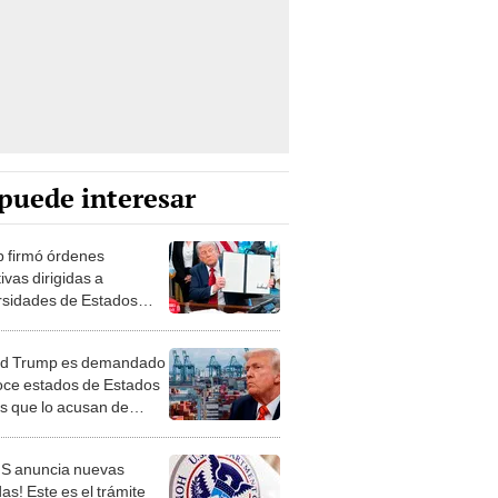
puede interesar
 firmó órdenes
ivas dirigidas a
rsidades de Estados
s que se oponen a su
a política
ld Trump es demandado
oce estados de Estados
s que lo acusan de
er aranceles "ilegales"
S anuncia nuevas
as! Este es el trámite