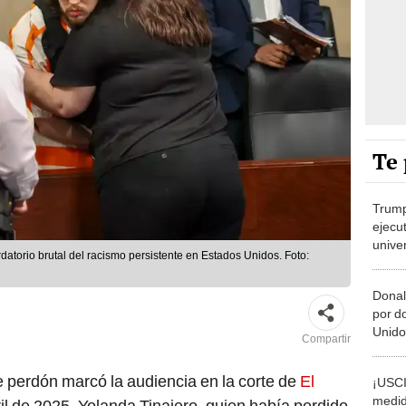
Te 
Trump
ejecut
unive
atorio brutal del racismo persistente en Estados Unidos. Foto:
Unido
agend
Dona
por d
Unido
Compartir
impon
e perdón marcó la audiencia en la corte de
El
¡USCI
medid
ril de 2025. Yolanda Tinajero, quien había perdido