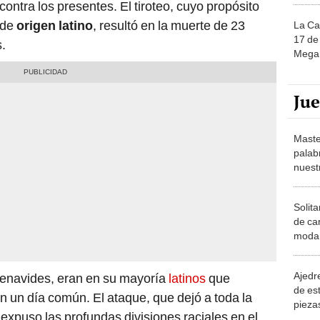
contra los presentes. El tiroteo, cuyo propósito
 de
origen latino
, resultó en la muerte de 23
La Ca
17 de 
.
Mega 
Ju
Maste
palab
nuest
Solita
de ca
moda.
demue
Ajedre
 Benavides, eran en su mayoría
latinos
que
de es
n un día común. El ataque, que dejó a toda la
piezas
xpuso las profundas divisiones raciales en el
consi