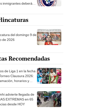
os inmigrantes deberán
 en cuenta este 2025
lincaturas
ncatura del domingo 9 de
o de 2026
tas Recomendadas
os de Liga 1 en la fecha
 Torneo Clausura 2026:
amación, horarios y
 ver
hi advierte llegada de
IAS EXTREMAS en 65
ncias desde HOY