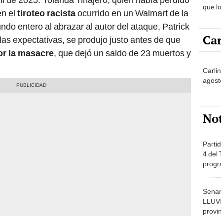
que l
en el
tiroteo racista
ocurrido en un Walmart de la
tomar
do entero al abrazar al autor del ataque, Patrick
Car
las expectativas, se produjo justo antes de que
or la masacre
, que dejó un saldo de 23 muertos y
Carli
agost
No
Partid
4 del
progr
dónde
Senam
LLUV
provi