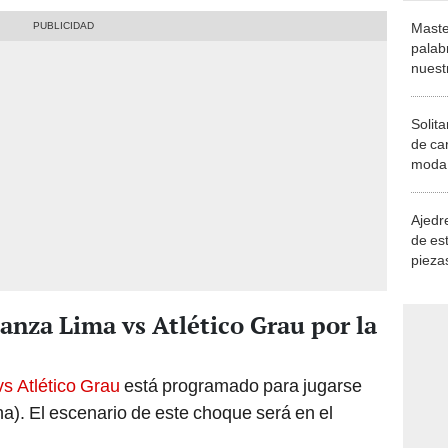
Maste
palab
nuest
Solita
de ca
moda.
demue
Ajedre
de es
piezas
consi
anza Lima vs Atlético Grau por la
vs Atlético Grau
está programado para jugarse
na). El escenario de este choque será en el