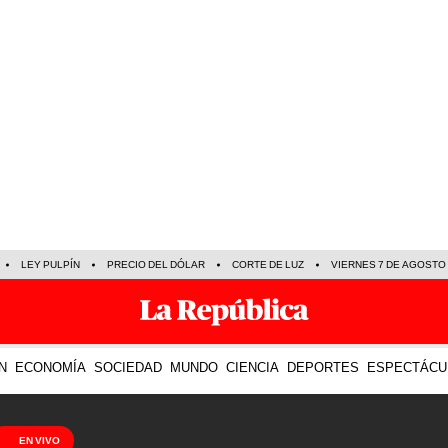
LEY PULPÍN
PRECIO DEL DÓLAR
CORTE DE LUZ
VIERNES 7 DE AGOSTO
N
ECONOMÍA
SOCIEDAD
MUNDO
CIENCIA
DEPORTES
ESPECTÁCU
EN VIVO