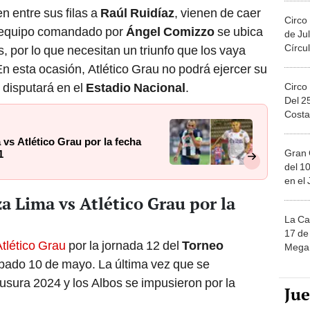
en entre sus filas a
Raúl Ruidíaz
, vienen de caer
Circo
l equipo comandado por
Ángel Comizzo
se ubica
de Jul
Círcul
, por lo que necesitan un triunfo que los vaya
En esta ocasión, Atlético Grau no podrá ejercer su
e disputará en el
Estadio Nacional
.
Circo
Del 2
Costa
vs Atlético Grau por la fecha
Gran 
1
del 10
en el
 Lima vs Atlético Grau por la
La Ca
17 de 
tlético Grau
por la jornada 12 del
Torneo
Mega 
bado 10 de mayo. La última vez que se
ausura 2024 y los Albos se impusieron por la
Ju