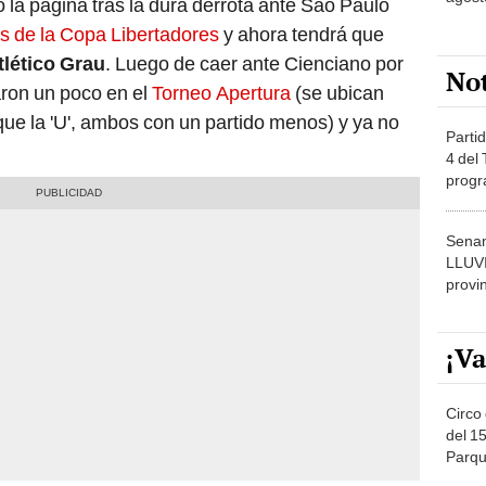
 la página tras la dura derrota ante Sao Paulo
s de la Copa Libertadores
y ahora tendrá que
tlético Grau
. Luego de caer ante Cienciano por
No
aron un poco en el
Torneo Apertura
(se ubican
ue la 'U', ambos con un partido menos) y ya no
Partid
4 del
progr
dónde
Senam
LLUV
provi
¡Va
Circo 
del 15
Parqu
Migue