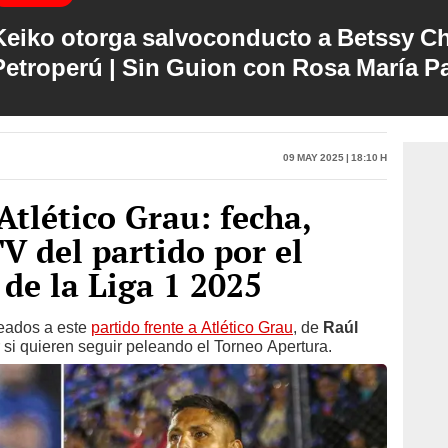
Keiko otorga salvoconducto a Betssy C
Petroperú | Sin Guion con Rosa María P
09 May 2025 | 18:10 h
Atlético Grau: fecha,
V del partido por el
de la Liga 1 2025
eados a este
partido frente a Atlético Grau
, de
Raúl
r si quieren seguir peleando el Torneo Apertura.