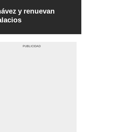
hávez y renuevan
alacios