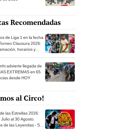
tas Recomendadas
os de Liga 1 en la fecha
 Torneo Clausura 2026:
amación, horarios y
 ver
hi advierte llegada de
IAS EXTREMAS en 65
ncias desde HOY
mos al Circo!
de las Estrellas 2026:
 Julio al 30 Agosto.
e de las Leyendas - San
l