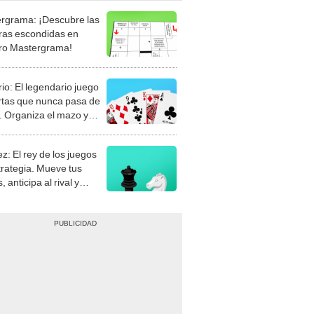
rgrama: ¡Descubre las
ras escondidas en
ro Mastergrama!
rio: El legendario juego
rtas que nunca pasa de
 Organiza el mazo y
stra tu habilidad.
z: El rey de los juegos
trategia. Mueve tus
, anticipa al rival y
gue el jaque mate.