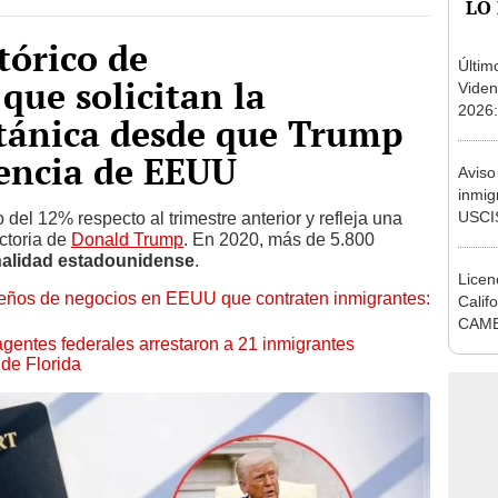
tórico de
Últim
que solicitan la
Viden
2026:
itánica desde que Trump
de tu 
esper
dencia de EEUU
Aviso
inmig
USCIS
el 12% respecto al trimestre anterior y refleja una
ctoria de
Donald Trump
. En 2020, más de 5.800
de Gr
alidad estadounidense
.
tatua
Licen
ños de negocios en EEUU que contraten inmigrantes:
Calif
CAMB
entes federales arrestaron a 21 inmigrantes
afect
de Florida
Estad