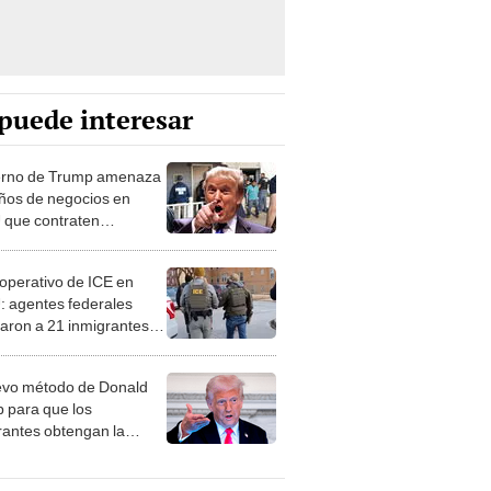
puede interesar
rno de Trump amenaza
ños de negocios en
que contraten
rantes: "Espera al ICE
s puertas"
perativo de ICE en
 agentes federales
taron a 21 inmigrantes
umentados en nueva
a de Florida
evo método de Donald
 para que los
rantes obtengan la
encia permanente en
estará disponible en los
lincaturas
mos días