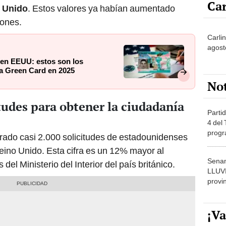
iones.
Carli
agost
 en EEUU: estos son los
na Green Card en 2025
No
tudes para obtener la ciudadanía
Partid
4 del
progr
strado casi 2.000 solicitudes de estadounidenses
dónde
ino Unido. Esta cifra es un 12% mayor al
Senam
 del Ministerio del Interior del país británico.
LLUV
provi
¡Va