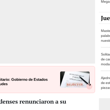
Ju
Maste
palab
nuest
Solita
de ca
moda.
demue
Ajedre
itario: Gobierno de Estados
de es
tudes
piezas
consi
denses renunciaron a su