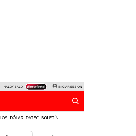
NALDY SALDAÑA
JAVIER MILEI
INICIAR SESIÓN
PARTIDOS DE HOY
HORÓSCOPO DE HOY
LOS
DÓLAR
DATEC
BOLETÍN
 MÁS VISTO
LO ÚLTIMO