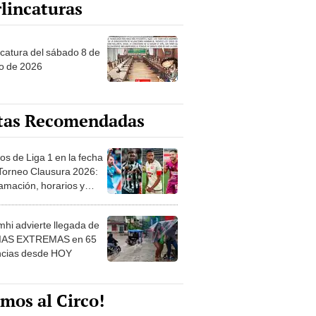
ncatura del sábado 8 de
o de 2026
tas Recomendadas
os de Liga 1 en la fecha
 Torneo Clausura 2026:
amación, horarios y
 ver
hi advierte llegada de
IAS EXTREMAS en 65
ncias desde HOY
mos al Circo!