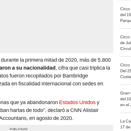
Circo 
del 15
Parqu
Migue
Circo
de Jul
Círcul
 durante la primera mitad de 2020, más de 5.800
Circo
aron a su nacionalidad
, cifra que casi triplica la
Del 2
datos fueron recopilados por Bambridge
Costa
zada en fiscalidad internacional con sedes en
Gran 
del 10
rsonas que ya abandonaron
Estados Unidos
y
en el
an hartas de todo", declaró a CNN Alistair
Accountans, en agosto de 2020.
La Ca
17 de 
Mega 