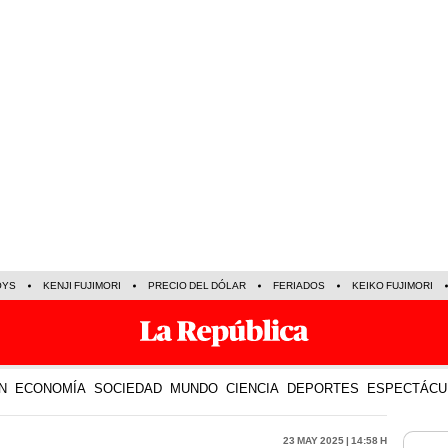
OYS
KENJI FUJIMORI
PRECIO DEL DÓLAR
FERIADOS
KEIKO FUJIMORI
N
ECONOMÍA
SOCIEDAD
MUNDO
CIENCIA
DEPORTES
ESPECTÁCU
23 May 2025 | 14:58 h
LO