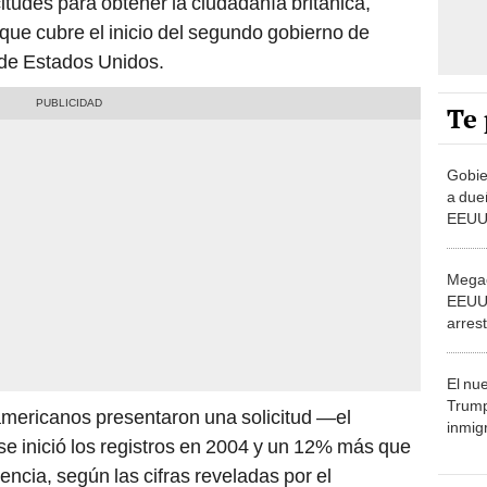
 que cubre el inicio del segundo gobierno de
 de Estados Unidos.
Te 
Gobie
a due
EEUU 
inmig
en tu
Megao
EEUU:
arres
indoc
redad
El nu
Trump
mericanos presentaron una solicitud —el
inmig
 inició los registros en 2004 y un 12% más que
resid
EEUU 
ncia, según las cifras reveladas por el
Car
próxi
o Unido
. Estos valores ya habían aumentado