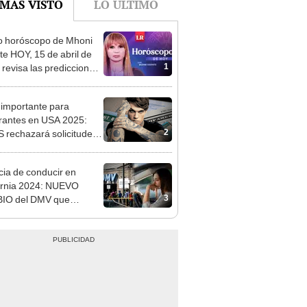
o horóscopo de Mhoni
te HOY, 15 de abril de
1
 revisa las predicciones
signo y entérate si te
a un día afortunado
 importante para
rantes en USA 2025:
2
 rechazará solicitudes
een Card si tienen estos
jes
cia de conducir en
ornia 2024: NUEVO
3
IO del DMV que
ará a conductores de
os Unidos