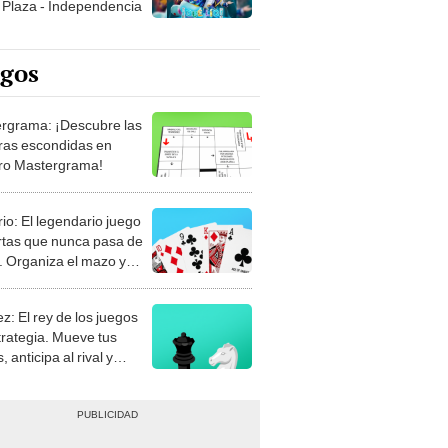
egos
rgrama: ¡Descubre las
ras escondidas en
ro Mastergrama!
rio: El legendario juego
rtas que nunca pasa de
 Organiza el mazo y
stra tu habilidad.
z: El rey de los juegos
trategia. Mueve tus
, anticipa al rival y
gue el jaque mate.