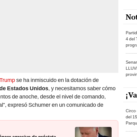
No
Partid
4 del
progr
dónde
Senam
LLUV
provi
Trump
se ha inmiscuido en la dotación de
 de Estados Unidos
, y necesitamos saber cómo
¡Va
entos de anoche, desde el nivel de comando,
cal”, expresó Schumer en un comunicado de
Circo 
del 15
Parqu
Migue