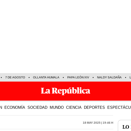
7 DE AGOSTO
OLLANTA HUMALA
PAPA LEÓN XIV
NALDY SALDAÑA
N
ECONOMÍA
SOCIEDAD
MUNDO
CIENCIA
DEPORTES
ESPECTÁCU
18 May 2025 | 19:46 h
LO