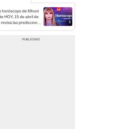
o horóscopo de Mhoni
te HOY, 15 de abril de
1
 revisa las predicciones
signo y entérate si te
a un día afortunado