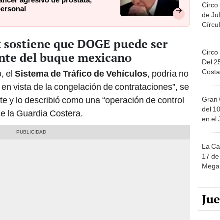
ncer agresivo de próstata,
Circo
personal
de Jul
Círcul
 sostiene que DOGE puede ser
Circo
ente del buque mexicano
Del 2
Costa
, el
Sistema de Tráfico de Vehículos
, podría no
en vista de la congelación de contrataciones”, se
te y lo describió como una “operación de control
Gran 
del 10
 de la Guardia Costera.
en el
La Ca
17 de 
Mega 
Ju