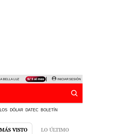
LA BELLA LUZ
MAGALY MEDINA
INICIAR SESIÓN
SINUANO RESULTADOS HOY
JANET TELLO
LOS
DÓLAR
DATEC
BOLETÍN
 MÁS VISTO
LO ÚLTIMO