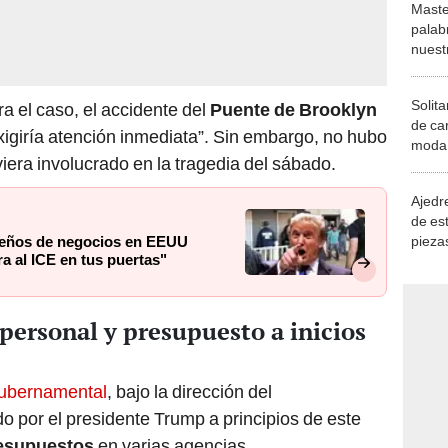
Maste
palab
nuest
Solita
a el caso, el accidente del
Puente de Brooklyn
de ca
xigiría atención inmediata”. Sin embargo, no hubo
moda.
iera involucrado en la tragedia del sábado.
demue
Ajedre
de es
piezas
eños de negocios en EEUU
a al ICE en tus puertas"
consi
ersonal y presupuesto a inicios
Gubernamental
, bajo la dirección del
o por el presidente Trump a principios de este
resupuestos
en varias agencias.