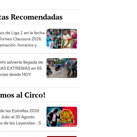
tas Recomendadas
os de Liga 1 en la fecha
 Torneo Clausura 2026:
amación, horarios y
 ver
hi advierte llegada de
IAS EXTREMAS en 65
ncias desde HOY
mos al Circo!
de las Estrellas 2026:
 Julio al 30 Agosto.
e de las Leyendas - San
l