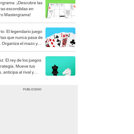
rgrama: ¡Descubre las
ras escondidas en
ro Mastergrama!
rio: El legendario juego
rtas que nunca pasa de
 Organiza el mazo y
stra tu habilidad.
z: El rey de los juegos
trategia. Mueve tus
, anticipa al rival y
gue el jaque mate.